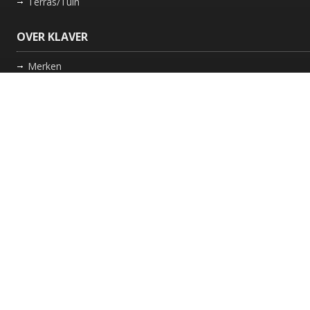
Terras/Tuin
OVER KLAVER
Merken
Nieuws
Bedrijf
Werkwijze
Onderhoud gaskachel
Schoorsteen laten vegen in Friesland
GARANTIE
Review Policy
VOLG ONS
Facebook
Instagram