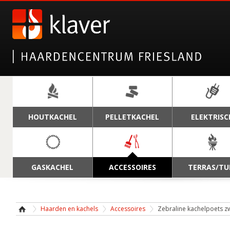
N
HOUTKACHEL
PELLETKACHEL
ELEKTRISC
GASKACHEL
ACCESSOIRES
TERRAS/TU
Haarden en kachels
Accessoires
Zebraline kachelpoets z