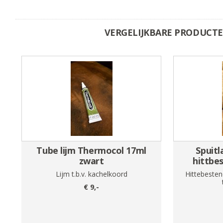
VERGELIJKBARE PRODUCT
Tube lijm Thermocol 17ml
Spuitl
zwart
hittbe
Lijm t.b.v. kachelkoord
Hittebesten
€
9
,-