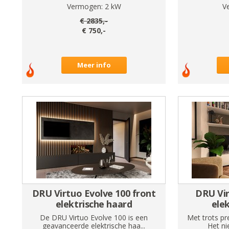
Vermogen:
2
kW
V
€
2835
,-
€
750
,-
Meer info
DRU Virtuo Evolve 100 front
DRU Vir
elektrische haard
ele
De DRU Virtuo Evolve 100 is een
Met trots pr
geavanceerde elektrische haa...
Het ni