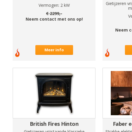
Gietijzeren vr
Vermogen:
2
kW
m
€
2299
,-
V
Neem contact met ons op!
Neem c
Meer info
British Fires Hinton
Faber e
Gietijzeren vrijstaande klassieke
Strakke elekt