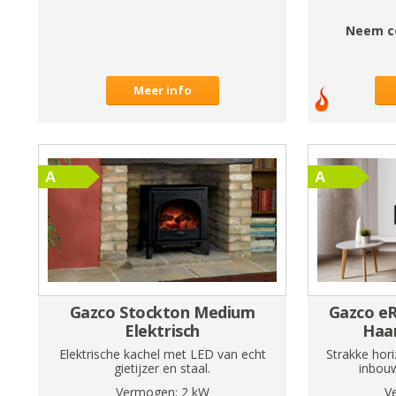
Neem c
Meer info
Gazco Stockton Medium
Gazco eR
Elektrisch
Haar
Elektrische kachel met LED van echt
Strakke hori
gietijzer en staal.
inbouw
Vermogen:
2
kW
V