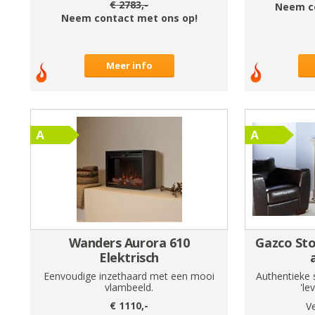
€
2783
,-
Neem c
Neem contact met ons op!
Meer info
Wanders Aurora 610
Gazco Sto
Elektrisch
Eenvoudige inzethaard met een mooi
Authentieke 
vlambeeld.
'le
€
1110
,-
V