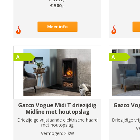
€
500
,-
Meer info
Gazco Vogue Midi T driezijdig
Gazco Vog
Midline met houtopslag
Driezijdige vrijstaande elektrische haard
Driezijdige vr
met houtopslag
V
Vermogen:
2
kW