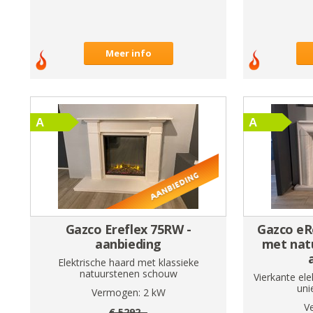
Meer info
Gazco Ereflex 75RW -
Gazco eR
aanbieding
met nat
Elektrische haard met klassieke
natuurstenen schouw
Vierkante el
uni
Vermogen:
2
kW
V
€
5292
,-