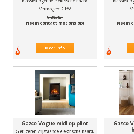
Klassiek ogende elektrische haard.
Klassiek o
Vermogen:
2
kW
V
€
2039
,-
Neem contact met ons op!
Neem c
Meer info
Gazco Vogue midi op plint
Gazco V
Gietijzeren vrijstaande elektrische haard.