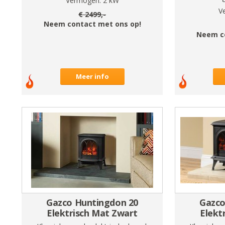
Vermogen:
2
kW
V
€
2499
,-
Neem contact met ons op!
Neem c
Meer info
Gazco Huntingdon 20
Gazco
Elektrisch Mat Zwart
Elekt