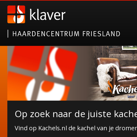
Gazco elektrische haarden
Op zoek naar de juiste kache
Alsof het echt is!
Vind op Kachels.nl de kachel van je drome