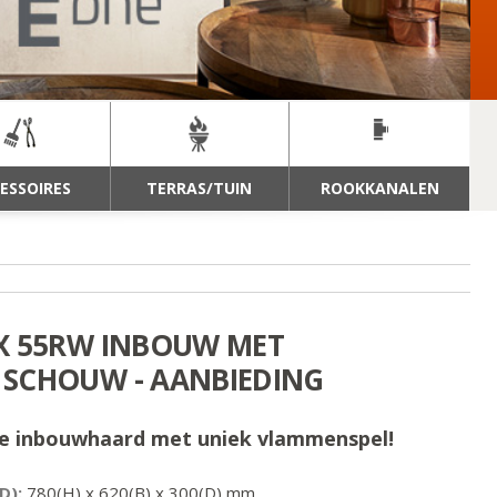
ESSOIRES
TERRAS/TUIN
ROOKKANALEN
X 55RW INBOUW MET
SCHOUW - AANBIEDING
he inbouwhaard met uniek vlammenspel!
D):
780
(H) x
620
(B) x
300
(D) mm