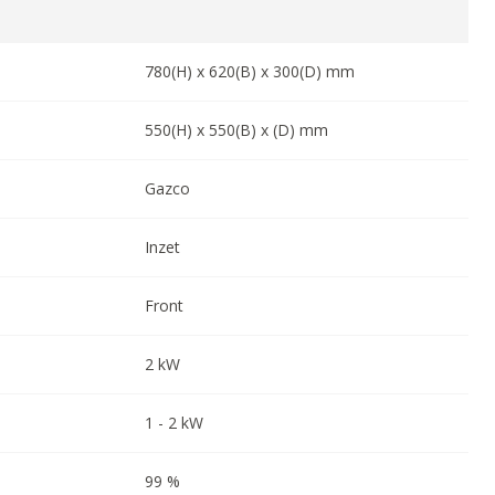
780
(H) x
620
(B) x
300
(D) mm
550
(H) x
550
(B) x
(D) mm
Gazco
Inzet
Front
2
kW
1
-
2
kW
99
%