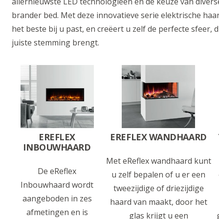
allernieuwste LED technologieën en de keuze van divers
brander bed. Met deze innovatieve serie elektrische haar
het beste bij u past, en creëert u zelf de perfecte sfeer,
juiste stemming brengt.
EREFLEX
EREFLEX WANDHAARD
INBOUWHAARD
Met eReflex wandhaard kunt
De eReflex
u zelf bepalen of u er een
Inbouwhaard wordt
tweezijdige of driezijdige
aangeboden in zes
haard van maakt, door het
afmetingen en is
glas krijgt u een