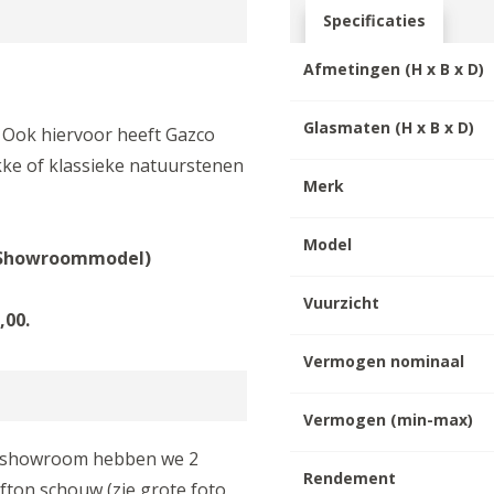
Specificaties
Afmetingen (H x B x D)
Glasmaten (H x B x D)
Ook hiervoor heeft Gazco
kke of klassieke natuurstenen
Merk
Model
. (Showroommodel)
Vuurzicht
,00.
Vermogen nominaal
Vermogen (min-max)
de showroom hebben we 2
Rendement
ton schouw (zie grote foto