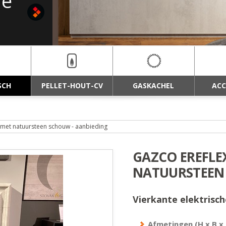
ne
SCH
PELLET-HOUT-CV
GASKACHEL
ACC
met natuursteen schouw - aanbieding
GAZCO EREFLE
NATUURSTEEN 
Vierkante elektrisc
Afmetingen (H x B x 