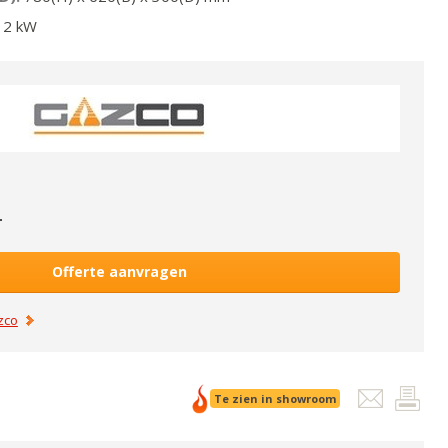
2
kW
-
Offerte aanvragen
zco
Te zien in showroom