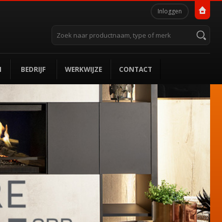
Persoonlijke
Inloggen
hulpmiddelen
Zoek
Geavanceerd
zoeken...
N
BEDRIJF
WERKWIJZE
CONTACT