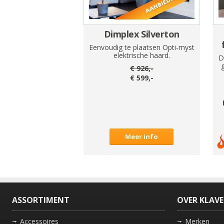
Dimplex Silverton
Eenvoudig te plaatsen Opti-myst
elektrische haard.
D
€
926
,-
€
599
,-
Meer info
ASSORTIMENT
OVER KLAV
Accessoires
Merken