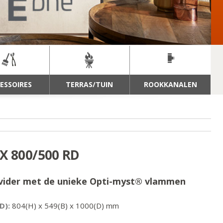
ESSOIRES
TERRAS/TUIN
ROOKKANALEN
X 800/500 RD
evider met de unieke Opti-myst® vlammen
D):
804
(H) x
549
(B) x
1000
(D) mm