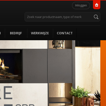
Persoonlijke
Inloggen
hulpmiddelen
Zoek
Geavanceerd
zoeken...
N
BEDRIJF
WERKWIJZE
CONTACT