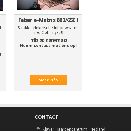
Faber e-Matrix 800/650 I
d
Strakke elektrische inbouwhaard
met Opti-myst®
Prijs op aanvraag!
Neem contact met ons op!
!
Meer info
CONTACT
Klaver Haardencentrum Friesland