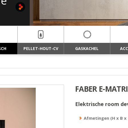
ne
SCH
PELLET-HOUT-CV
GASKACHEL
ACC
FABER E-MATRI
Elektrische room d
Afmetingen (H x B x 