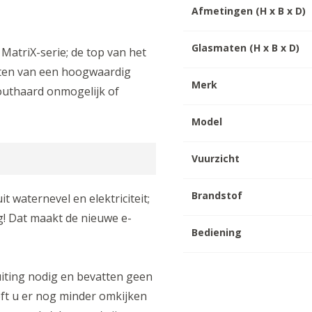
Afmetingen (H x B x D)
Glasmaten (H x B x D)
MatriX-serie; de top van het
eten van een hoogwaardig
Merk
outhaard onmogelijk of
Model
Vuurzicht
Brandstof
t waternevel en elektriciteit;
g! Dat maakt de nieuwe e-
Bediening
iting nodig en bevatten geen
eft u er nog minder omkijken