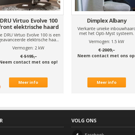
DRU Virtuo Evolve 100
Dimplex Albany
front elektrische haard
Vierkante unieke inbouwhaar
met het Opti-Myst systeem.
e DRU Virtuo Evolve 100 is een
geavanceerde elektrische haa...
Vermogen:
1.5
kW
Vermogen:
2
kW
€
2009
,-
Neem contact met ons op
€
5195
,-
Neem contact met ons op!
Meer info
Meer info
ER
VOLG ONS
Facebook