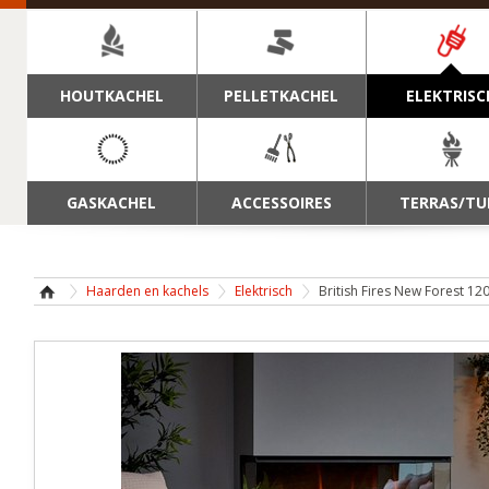
NAVIGATIE
HOUTKACHEL
PELLETKACHEL
ELEKTRISC
GASKACHEL
ACCESSOIRES
TERRAS/TU
Haarden en kachels
Elektrisch
British Fires New Forest 12