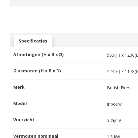
Specificaties
Afmetingen (H x B x D)
563
(H) x
1200
(
Glasmaten (H x B x D)
424
(H) x
1178
(
Merk
British Fires
Model
Inbouw
Vuurzicht
3-zijdig
Vermogen nominaal
1.5
kW