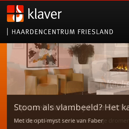
Gazco elektrische haarden
Stoom als vlambeeld? Het k
Alsof het echt is!
Met de opti-myst serie van Faber