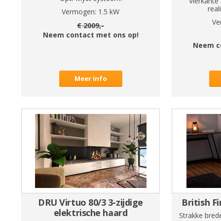
Vierkante
real
Vermogen:
1.5
kW
Ve
€
2009
,-
Neem contact met ons op!
Neem c
Meer info
DRU Virtuo 80/3 3-zijdige
British F
elektrische haard
Strakke bred