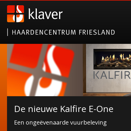
Gazco elektrische haarden
De nieuwe Kalfire E-One
Alsof het echt is!
Een ongeëvenaarde vuurbeleving