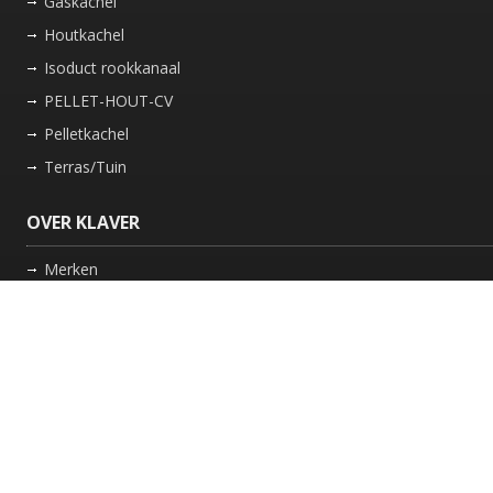
Gaskachel
Houtkachel
Isoduct rookkanaal
PELLET-HOUT-CV
Pelletkachel
Terras/Tuin
OVER KLAVER
Merken
Nieuws
Bedrijf
Werkwijze
Onderhoud gaskachel
Schoorsteen laten vegen in Friesland
GARANTIE