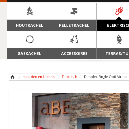
NAVIGATIE
HOUTKACHEL
PELLETKACHEL
ELEKTRISC
GASKACHEL
ACCESSOIRES
TERRAS/TU
Haarden en kachels
Elektrisch
Dimplex Single Opti-Virtual