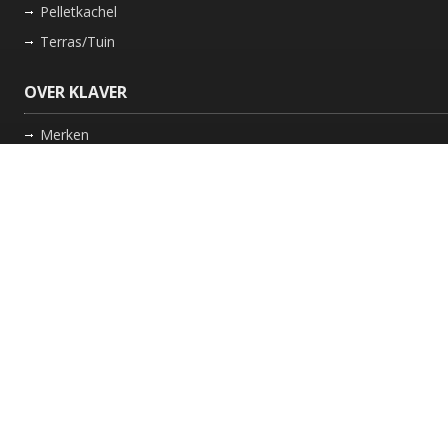
Pelletkachel
Terras/Tuin
OVER KLAVER
Merken
Nieuws
Bedrijf
Werkwijze
Onderhoud gaskachel
Schoorsteen laten vegen in Friesland
GARANTIE
Review Policy
VOLG ONS
Facebook