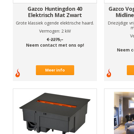
Gazco Huntingdon 40
Gazco Vog
Elektrisch Mat Zwart
Midlin
Grote klassiek ogende elektrische haard.
Driezijdige vr
m
Vermogen:
2
kW
V
€
2275
,-
Neem contact met ons op!
Neem c
Meer info