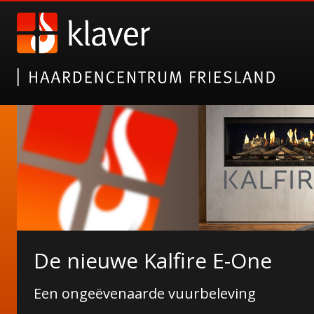
Gazco elektrische haarden
De nieuwe Kalfire E-One
Alsof het echt is!
Een ongeëvenaarde vuurbeleving