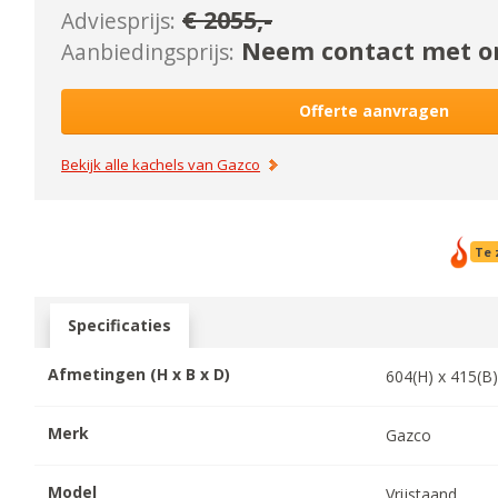
€
2055
,-
Adviesprijs:
Neem contact met on
Aanbiedingsprijs:
Offerte aanvragen
Bekijk alle kachels van
Gazco
Te 
Specificaties
Afmetingen (H x B x D)
604
(H) x
415
(B
Merk
Gazco
Model
Vrijstaand