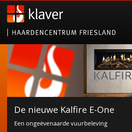
Gazco elektrische haarden
De nieuwe Kalfire E-One
Alsof het echt is!
Een ongeëvenaarde vuurbeleving