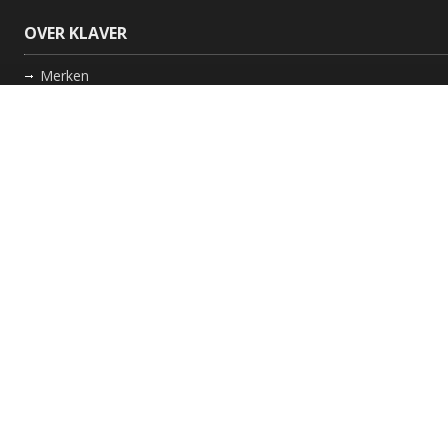
OVER KLAVER
Merken
Nieuws
Bedrijf
Werkwijze
Onderhoud gaskachel
Schoorsteen laten vegen in Friesland
GARANTIE
Review Policy
VOLG ONS
Facebook
Instagram