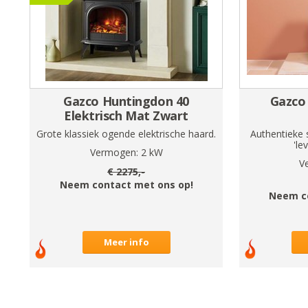
Gazco Huntingdon 40
Gazco 
Elektrisch Mat Zwart
Grote klassiek ogende elektrische haard.
Authentieke 
'le
Vermogen:
2
kW
V
€
2275
,-
Neem contact met ons op!
Neem c
Meer info