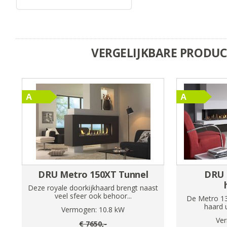
VERGELIJKBARE PRODU
DRU Metro 150XT Tunnel
DRU 
Deze royale doorkijkhaard brengt naast
veel sfeer ook behoor...
De Metro 13
haard u
Vermogen:
10.8
kW
Ve
€
7650
,-