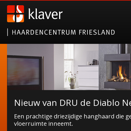
Nieuw van DRU de Diablo Ne
Laat je inspireren op Kachel
Een prachtige driezijdige hanghaard die g
Neem een kijkje op ons profiel
vloerruimte inneemt.