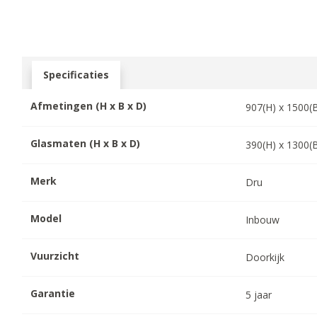
Specificaties
Afmetingen (H x B x D)
907
(H) x
1500
(
Glasmaten (H x B x D)
390
(H) x
1300
(
Merk
Dru
Model
Inbouw
Vuurzicht
Doorkijk
Garantie
5
jaar