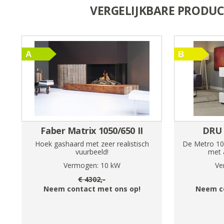
VERGELIJKBARE PRODU
Faber Matrix 1050/650 II
DRU 
Hoek gashaard met zeer realistisch
De Metro 10
vuurbeeld!
met a
Vermogen:
10
kW
Ve
€
4302
,-
Neem contact met ons op!
Neem c