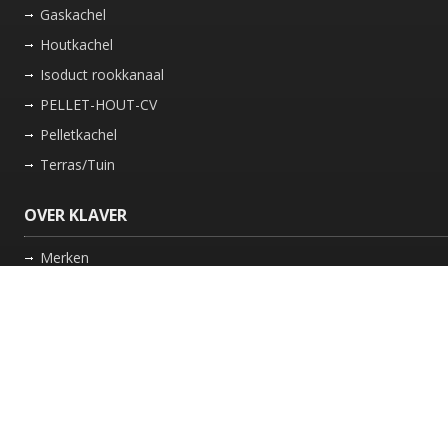
Gaskachel
Houtkachel
Isoduct rookkanaal
PELLET-HOUT-CV
Pelletkachel
Terras/Tuin
OVER KLAVER
Merken
Nieuws
Bedrijf
Werkwijze
Onderhoud gaskachel
Schoorsteen laten vegen in Friesland
GARANTIE