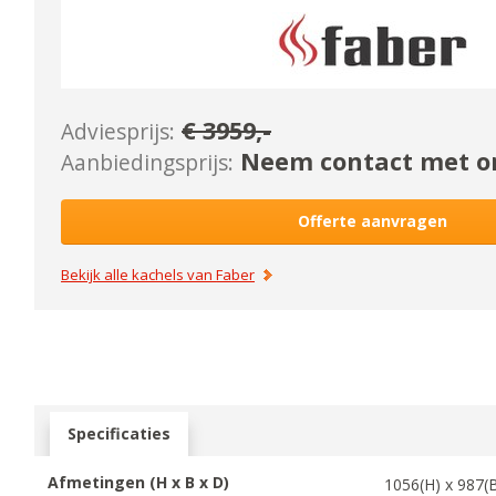
€
3959
,-
Adviesprijs:
Neem contact met on
Aanbiedingsprijs:
Offerte aanvragen
Bekijk alle kachels van
Faber
Specificaties
Afmetingen (H x B x D)
1056
(H) x
987
(