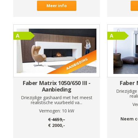
Meer info
Faber Matrix 1050/650 III -
Faber M
Aanbieding
Driezijdig
real
Driezijdige gashaard met het meest
realistische vuurbeeld va...
Ve
Vermogen:
10
kW
Neem c
€
4659
,-
€
2000
,-