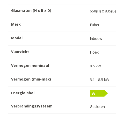
Glasmaten (H x B x D)
650
(H) x
835
(B
Merk
Faber
Model
Inbouw
Vuurzicht
Hoek
Vermogen nominaal
8.5
kW
Vermogen (min-max)
3.1
-
8.5
kW
Energielabel
Verbrandingssysteem
Gesloten