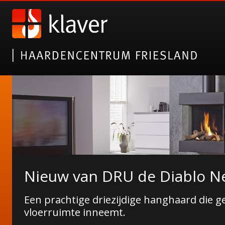
Nieuw van DRU de Diablo Ne
Laat je inspireren op Kachel
Een prachtige driezijdige hanghaard die g
Neem een kijkje op ons profiel
vloerruimte inneemt.