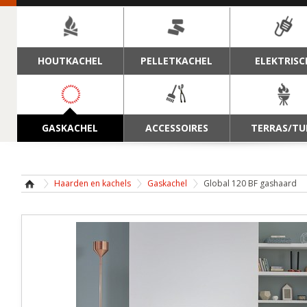
NAVIGATIE
HOUTKACHEL
PELLETKACHEL
ELEKTRISC
GASKACHEL
ACCESSOIRES
TERRAS/TU
Haarden en kachels
Gaskachel
Global 120 BF gashaard