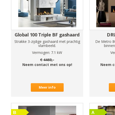
Global 100 Triple BF gashaard
DRU
Strakke 3-zijdige gashaard met prachtig
De Metro 80
vlambeeld.
binnen
Vermogen:
7.1
kW
Ve
€
4460
,-
Neem contact met ons op!
Neem c
Meer info