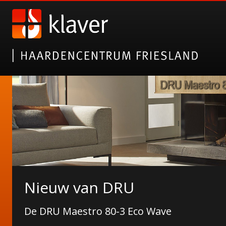
Laat je inspireren op Kachel
Nieuw van DRU
Neem een kijkje op ons profiel
De DRU Maestro 80-3 Eco Wave