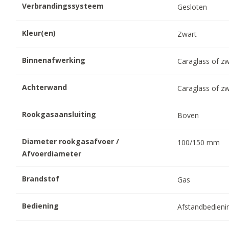
Verbrandingssysteem
Gesloten
Kleur(en)
Zwart
Binnenafwerking
Caraglass of z
Achterwand
Caraglass of z
Rookgasaansluiting
Boven
Diameter rookgasafvoer /
100/150
mm
Afvoerdiameter
Brandstof
Gas
Bediening
Afstandbedieni