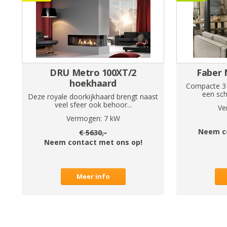
DRU Metro 100XT/2
Faber M
hoekhaard
Compacte 3 
een sch
Deze royale doorkijkhaard brengt naast
veel sfeer ook behoor...
Ve
Vermogen:
7
kW
Neem c
€
5630
,-
Neem contact met ons op!
Meer info