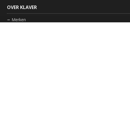
OVER KLAVER
Merken
Nieuws
Bedrijf
Werkwijze
Onderhoud gaskachel
Schoorsteen laten vegen in Friesland
GARANTIE
Review Policy
VOLG ONS
Facebook
Instagram