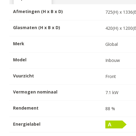
Afmetingen (H x B x D)
725
(H) x
1336
(
Glasmaten (H x B x D)
420
(H) x
1200
(
Merk
Global
Model
Inbouw
Vuurzicht
Front
Vermogen nominaal
7.1
kW
Rendement
88
%
Energielabel