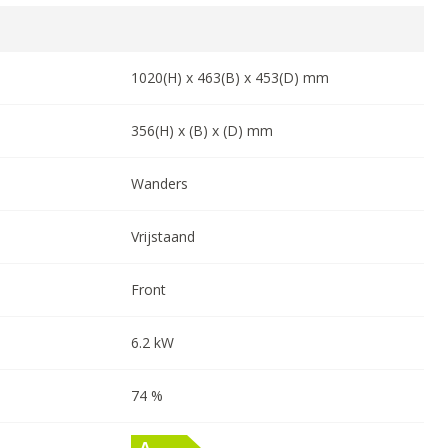
1020
(H) x
463
(B) x
453
(D) mm
356
(H) x
(B) x
(D) mm
Wanders
Vrijstaand
Front
6.2
kW
74
%