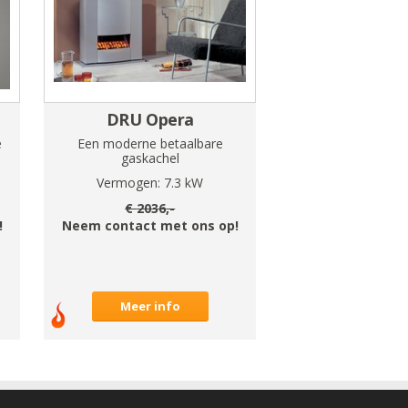
DRU Opera
e
Een moderne betaalbare
gaskachel
Vermogen:
7.3
kW
€
2036
,-
!
Neem contact met ons op!
Meer info