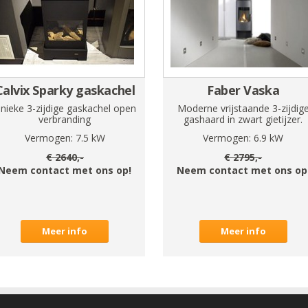
Calvix Sparky gaskachel
Faber Vaska
nieke 3-zijdige gaskachel open
Moderne vrijstaande 3-zijdig
verbranding
gashaard in zwart gietijzer.
Vermogen:
7.5
kW
Vermogen:
6.9
kW
€
2640
,-
€
2795
,-
Neem contact met ons op!
Neem contact met ons op
Meer info
Meer info