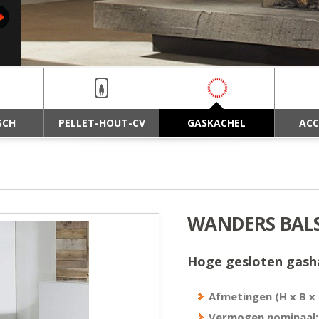
achels.nl
SCH
PELLET-HOUT-CV
GASKACHEL
ACC
WANDERS BALS
Hoge gesloten gasha
Afmetingen (H x B x 
Vermogen nominaal: