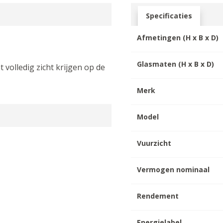
Specificaties
Afmetingen (H x B x D)
Glasmaten (H x B x D)
volledig zicht krijgen op de
Merk
Model
Vuurzicht
Vermogen nominaal
Rendement
Energielabel