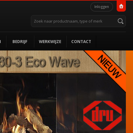
Persoonlijke
Inloggen
hulpmiddelen
Zoek
Geavanceerd
zoeken...
N
BEDRIJF
WERKWIJZE
CONTACT