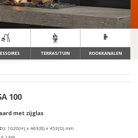
ESSOIRES
TERRAS/TUIN
ROOKKANALEN
A 100
ard met zijglas
D):
1020
(H) x
463
(B) x
453
(D) mm
6.2
kW