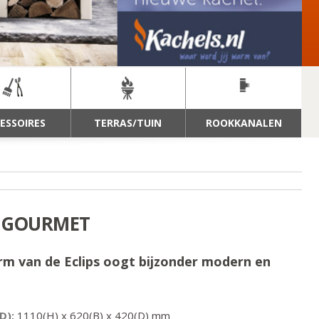
ESSOIRES
TERRAS/TUIN
ROOKKANALEN
S GOURMET
rm van de Eclips oogt bijzonder modern en
D):
1110
(H) x
620
(B) x
420
(D) mm