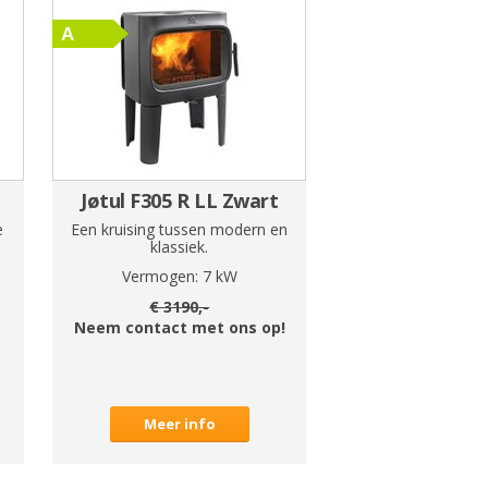
Jøtul F305 R LL Zwart
e
Een kruising tussen modern en
n
klassiek.
Vermogen:
7
kW
€
3190
,-
Neem contact met ons op!
Meer info