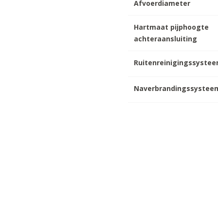
Afvoerdiameter
Hartmaat pijphoogte
achteraansluiting
Ruitenreinigingssyste
Naverbrandingssystee