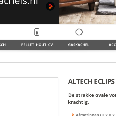
achels.nl
haarden van
SCH
PELLET-HOUT-CV
GASKACHEL
ACC
ALTECH ECLIP
De strakke ovale vo
krachtig.
Afmetingen (H x B x 