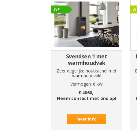
Svendsen 1 met
warmhoudvak
Zeer degelijke houtkachel met
E
warmhoudvak!
Vermogen:
6
kW
€
4060
,-
Neem contact met ons op!
Meer info