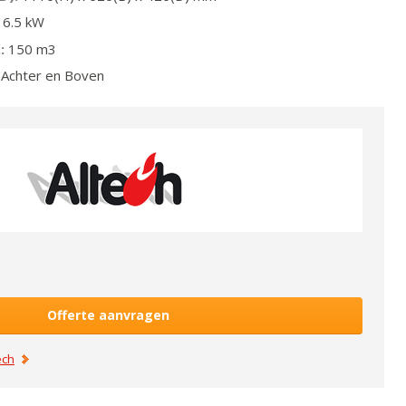
6.5
kW
:
150
m3
Achter en Boven
Offerte aanvragen
ech