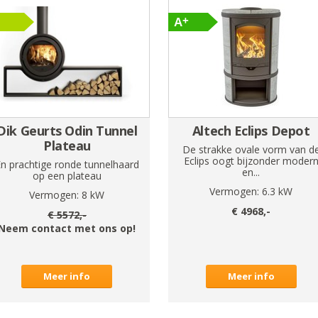
Dik Geurts Odin Tunnel
Altech Eclips Depot
Plateau
De strakke ovale vorm van d
Eclips oogt bijzonder moder
n prachtige ronde tunnelhaard
en...
op een plateau
Vermogen:
6.3
kW
Vermogen:
8
kW
€
4968
,-
€
5572
,-
Neem contact met ons op!
Meer info
Meer info