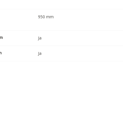
950
mm
em
Ja
m
Ja