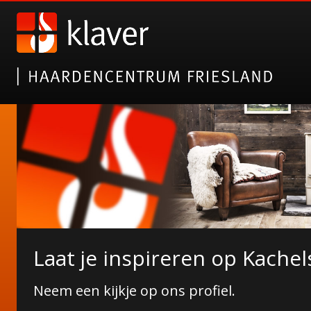
Nieuwe collectie tuinhaarde
Laat je inspireren op Kachel
Janco de Jong!
Neem een kijkje op ons profiel.