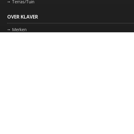
Terras/Tuin
OVER KLAVER
Merken
Nieuws
Bedrijf
Werkwijze
Onderhoud gaskachel
Schoorsteen laten vegen in Friesland
GARANTIE
Review Policy
VOLG ONS
Facebook
Instagram