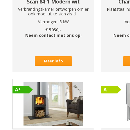
Scan 84-1 Modern wit
Cha
Verbrandingskamer ontworpen om er
Plaatstaal h
ook mooi uit te zien als d...
Vermogen:
5
kW
Ve
€
5050
,-
Neem contact met ons op!
Neem c
Meer info