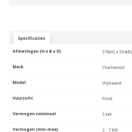
Specificaties
Afmetingen (H x B x D)
578
(H) x
554
(B
Merk
Charnwood
Model
Vrijstaand
Vuurzicht
Front
Vermogen nominaal
5
kW
Vermogen (min-max)
2
-
7
kW