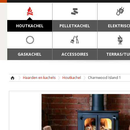
NAVIGATIE
HOUTKACHEL
PELLETKACHEL
ELEKTRISC
GASKACHEL
ACCESSOIRES
TERRAS/TU
Haarden en kachels
Houtkachel
Charnwood Island 1