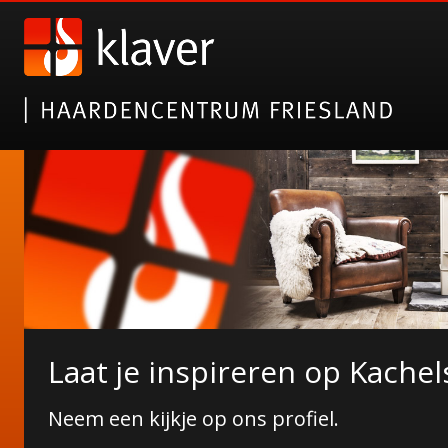
Nieuwe collectie tuinhaarde
Laat je inspireren op Kachel
Janco de Jong!
Neem een kijkje op ons profiel.