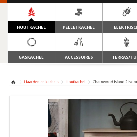
NAVIGATIE
HOUTKACHEL
PELLETKACHEL
ELEKTRISC
GASKACHEL
ACCESSOIRES
TERRAS/TU
Haarden en kachels
Houtkachel
Charnwood Island 2 Ivoo