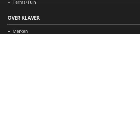
Terras/Tuin
OVER KLAVER
Merken
Nieuws
Bedrijf
Werkwijze
Onderhoud gaskachel
Schoorsteen laten vegen in Friesland
GARANTIE
Review Policy
VOLG ONS
Facebook
Instagram