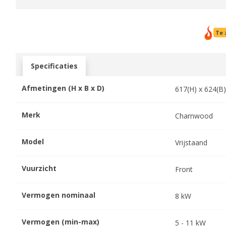
Te 
Specificaties
Afmetingen (H x B x D)
617
(H) x
624
(B
Merk
Charnwood
Model
Vrijstaand
Vuurzicht
Front
Vermogen nominaal
8
kW
Vermogen (min-max)
5
-
11
kW