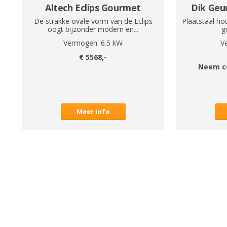
Altech Eclips Gourmet
Dik Geur
De strakke ovale vorm van de Eclips
Plaatstaal ho
oogt bijzonder modern en...
g
Vermogen:
6.5
kW
V
€
5568
,-
Neem c
Meer info