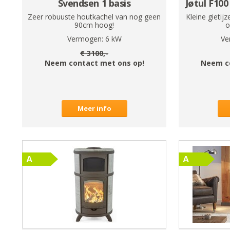
Svendsen 1 basis
Jøtul F100
Zeer robuuste houtkachel van nog geen
Kleine gieti
90cm hoog!
o
Vermogen:
6
kW
Ve
€
3100
,-
Neem contact met ons op!
Neem c
Meer info