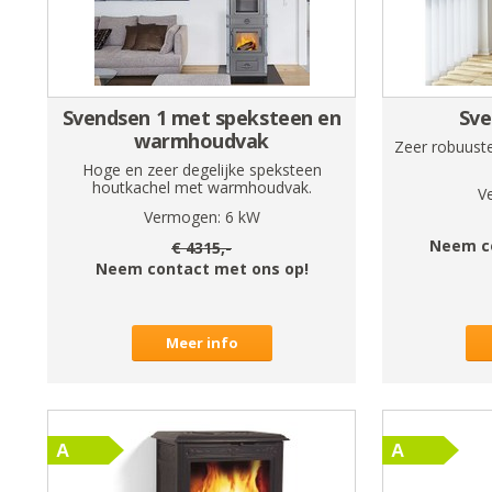
Svendsen 1 met speksteen en
Sve
warmhoudvak
Zeer robuust
Hoge en zeer degelijke speksteen
houtkachel met warmhoudvak.
V
Vermogen:
6
kW
Neem c
€
4315
,-
Neem contact met ons op!
Meer info