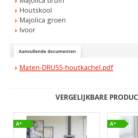
Majolica bruin
Houtskool
Majolica groen
Ivoor
Aanvullende documenten
Maten-DRU55-houtkachel.pdf
VERGELIJKBARE PRODU