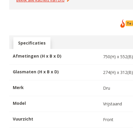
Bekijk alle kachels van
Dru
Te 
Specificaties
Afmetingen (H x B x D)
750
(H) x
552
(B
Glasmaten (H x B x D)
274
(H) x
312
(B
Merk
Dru
Model
Vrijstaand
Vuurzicht
Front