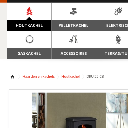
NAVIGATIE
HOUTKACHEL
PELLETKACHEL
ELEKTRISC
GASKACHEL
ACCESSOIRES
TERRAS/TU
Haarden en kachels
Houtkachel
DRU 55 CB