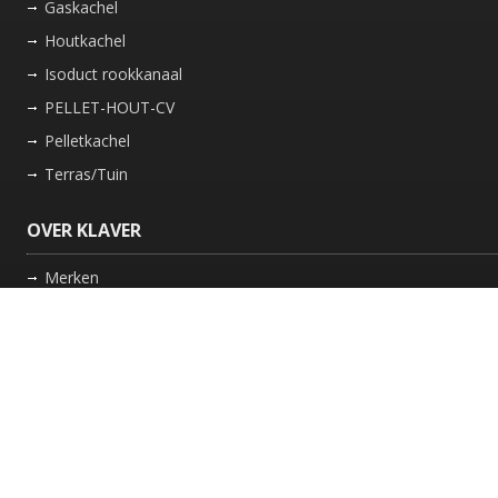
Gaskachel
Houtkachel
Isoduct rookkanaal
PELLET-HOUT-CV
Pelletkachel
Terras/Tuin
OVER KLAVER
Merken
Nieuws
Bedrijf
Werkwijze
Onderhoud gaskachel
Schoorsteen laten vegen in Friesland
GARANTIE