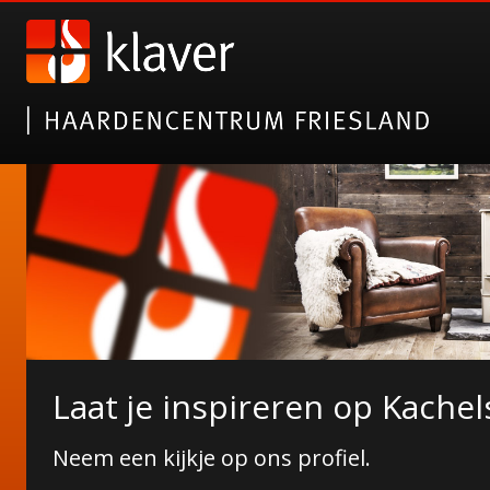
Nieuwe collectie tuinhaarde
Laat je inspireren op Kachel
Erkend 5-sterren specialist!
Janco de Jong!
Neem een kijkje op ons profiel.
Wij zijn pas tevreden wanneer u dat bent!