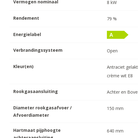
Vermogen nominaal
8
kW
Rendement
79
%
Energielabel
Verbrandingssysteem
Open
Kleur(en)
Antraciet gelakt
crème wit E8
Rookgasaansluiting
Achter en Bov
Diameter rookgasafvoer /
150
mm
Afvoerdiameter
Hartmaat pijphoogte
640
mm
achteraansluiting