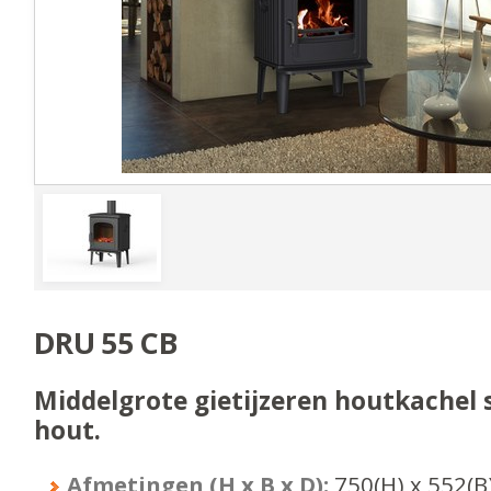
DRU 55 CB
Middelgrote gietijzeren houtkachel 
hout.
Afmetingen (H x B x D):
750
(H) x
552
(B