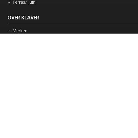
Terras/Tuin
OVER KLAVER
Merken
Nieuws
Bedrijf
Werkwijze
Onderhoud gaskachel
Schoorsteen laten vegen in Friesland
GARANTIE
Review Policy
VOLG ONS
Facebook
Instagram