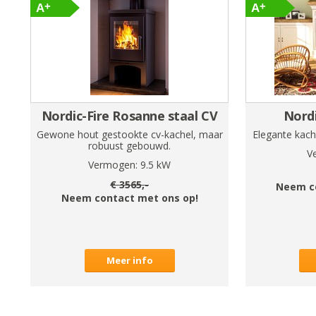
Nordic-Fire Rosanne staal CV
Nordi
Gewone hout gestookte cv-kachel, maar
Elegante kac
robuust gebouwd.
V
Vermogen:
9.5
kW
€
3565
,-
Neem c
Neem contact met ons op!
Meer info