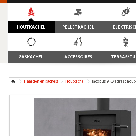
NAVIGATIE
HOUTKACHEL
PELLETKACHEL
ELEKTRISC
GASKACHEL
ACCESSOIRES
TERRAS/TU
Haarden en kachels
Houtkachel
Jacobus 9 Kwadraat hout