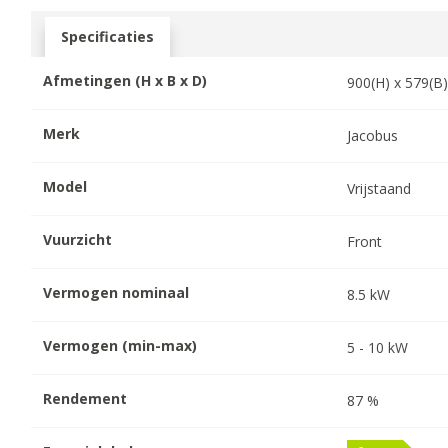
Specificaties
Afmetingen (H x B x D)
900
(H) x
579
(B
Merk
Jacobus
Model
Vrijstaand
Vuurzicht
Front
Vermogen nominaal
8.5
kW
Vermogen (min-max)
5
-
10
kW
Rendement
87
%