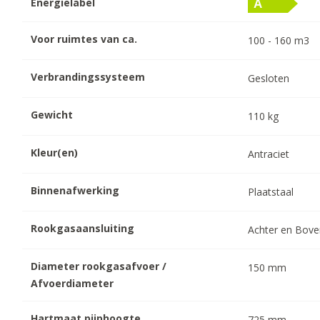
Energielabel
Voor ruimtes van ca.
100 - 160
m3
Verbrandingssysteem
Gesloten
Gewicht
110
kg
Kleur(en)
Antraciet
Binnenafwerking
Plaatstaal
Rookgasaansluiting
Achter en Bov
Diameter rookgasafvoer /
150
mm
Afvoerdiameter
Hartmaat pijphoogte
725
mm