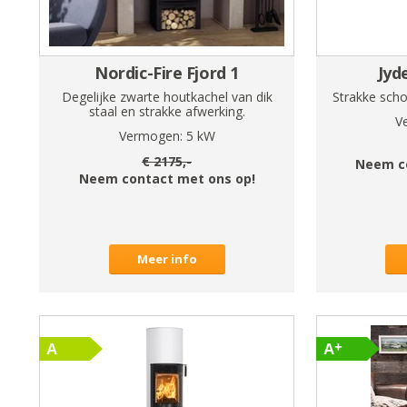
Nordic-Fire Fjord 1
Jyd
Degelijke zwarte houtkachel van dik
Strakke sch
staal en strakke afwerking.
V
Vermogen:
5
kW
€
2175
,-
Neem c
Neem contact met ons op!
Meer info