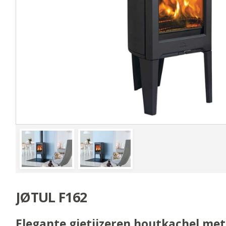
JØTUL F162
Elegante gietijzeren houtkachel met