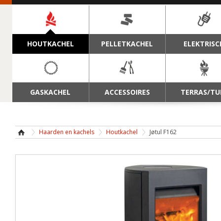
NAVIGATIE
HOUTKACHEL
PELLETKACHEL
ELEKTRISC
GASKACHEL
ACCESSOIRES
TERRAS/TU
Haarden en kachels
Houtkachel
Jøtul F162