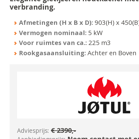
verbranding.
Afmetingen (H x B x D):
903
(H) x
450
(B
Vermogen nominaal:
5
kW
Voor ruimtes van ca.:
225
m3
Rookgasaansluiting:
Achter en Boven
€
2390
,-
Adviesprijs:
Neem contact met on