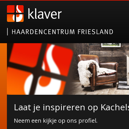
Nieuwe collectie tuinhaarde
Laat je inspireren op Kachel
Janco de Jong!
Neem een kijkje op ons profiel.