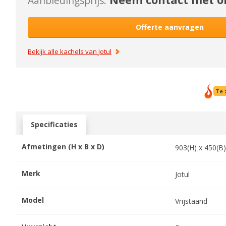
Aanbiedingsprijs:
Offerte aanvragen
Bekijk alle kachels van
Jotul
Te 
Specificaties
Afmetingen (H x B x D)
903
(H) x
450
(B
Merk
Jotul
Model
Vrijstaand