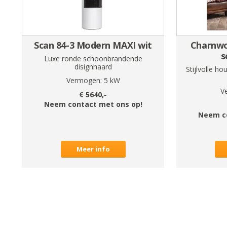
Scan 84-3 Modern MAXI wit
Charnwo
s
Luxe ronde schoonbrandende
disignhaard
Stijlvolle h
Vermogen:
5
kW
V
€
5640
,-
Neem contact met ons op!
Neem c
Meer info