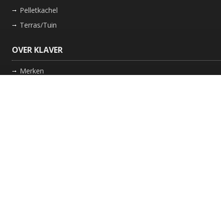
Pelletkachel
Terras/Tuin
OVER KLAVER
Merken
Nieuws
Bedrijf
Werkwijze
Onderhoud gaskachel
Schoorsteen laten vegen in Friesland
GARANTIE
Review Policy
VOLG ONS