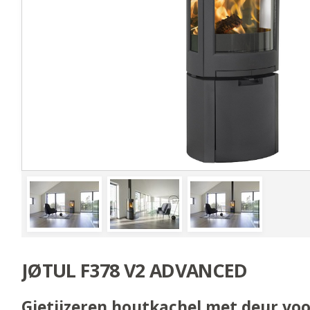
JØTUL F378 V2 ADVANCED
Gietijzeren houtkachel met deur voo