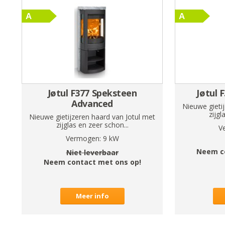
Jøtul F377 Speksteen
Jøtul 
Advanced
Nieuwe gieti
zijgl
Nieuwe gietijzeren haard van Jotul met
zijglas en zeer schon...
V
Vermogen:
9
kW
Neem c
Niet leverbaar
Neem contact met ons op!
Meer info