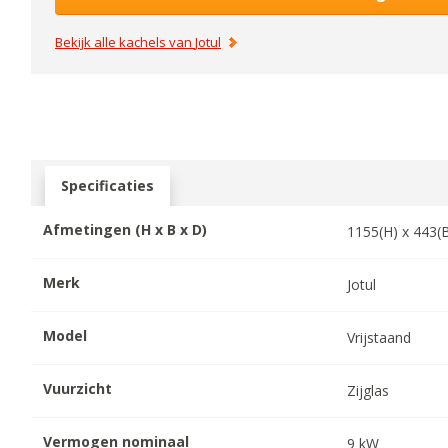
Bekijk alle kachels van
Jotul
Specificaties
Afmetingen (H x B x D)
1155
(H) x
443
(
Merk
Jotul
Model
Vrijstaand
Vuurzicht
Zijglas
Vermogen nominaal
9
kW