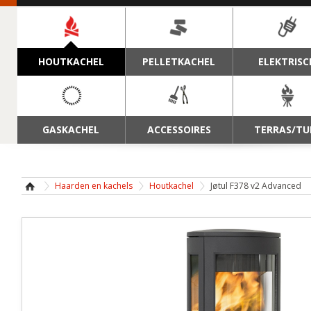
NAVIGATIE
HOUTKACHEL
PELLETKACHEL
ELEKTRISC
GASKACHEL
ACCESSOIRES
TERRAS/TU
Haarden en kachels
Houtkachel
Jøtul F378 v2 Advanced