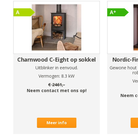
Charnwood C-Eight op sokkel
Nordic-Fi
Uitblinker in eenvoud.
Gewone hout 
ro
Vermogen:
8.3
kW
Ve
€
2461
,-
Neem contact met ons op!
Neem c
Meer info