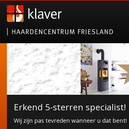
Nieuwe collectie tuinhaarde
Erkend 5-sterren specialist!
Janco de Jong!
Wij zijn pas tevreden wanneer u dat bent!