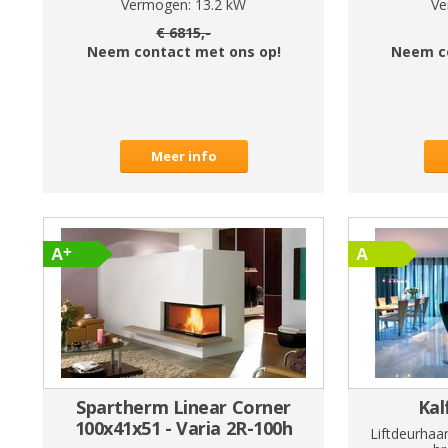
Vermogen:
13.2
kW
Ve
€
6815
,-
Neem contact met ons op!
Neem c
Meer info
Spartherm Linear Corner
Kal
100x41x51 - Varia 2R-100h
Liftdeurhaa