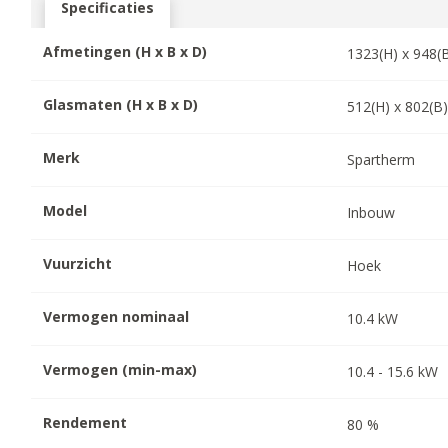
Specificaties
Afmetingen (H x B x D)
1323
(H) x
948
(
Glasmaten (H x B x D)
512
(H) x
802
(B
Merk
Spartherm
Model
Inbouw
Vuurzicht
Hoek
Vermogen nominaal
10.4
kW
Vermogen (min-max)
10.4
-
15.6
kW
Rendement
80
%