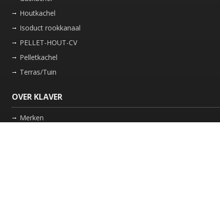
Houtkachel
Isoduct rookkanaal
PELLET-HOUT-CV
Pelletkachel
Terras/Tuin
OVER KLAVER
Merken
Nieuws
Bedrijf
Werkwijze
Onderhoud gaskachel
Schoorsteen laten vegen in Friesland
GARANTIE