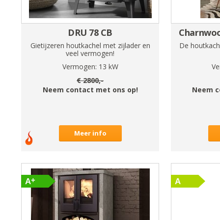
DRU 78 CB
Charnwoo
Gietijzeren houtkachel met zijlader en
De houtkache
veel vermogen!
Vermogen:
13
kW
Ve
€
2800
,-
Neem contact met ons op!
Neem c
Meer info