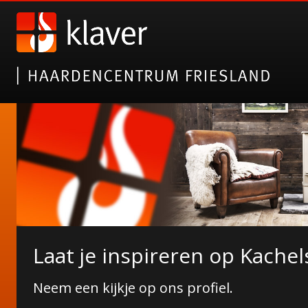
Nieuwe collectie tuinhaarde
Laat je inspireren op Kachel
Janco de Jong!
Neem een kijkje op ons profiel.