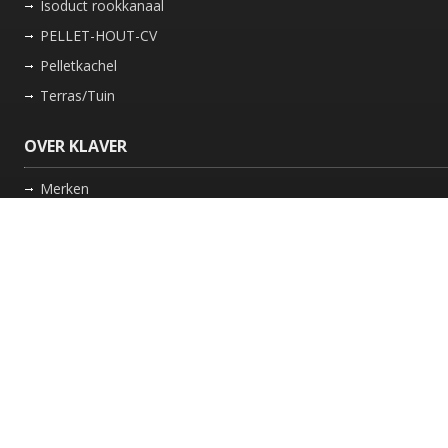
Isoduct rookkanaal
PELLET-HOUT-CV
Pelletkachel
Terras/Tuin
OVER KLAVER
Merken
Nieuws
Bedrijf
Werkwijze
Onderhoud gaskachel
Schoorsteen laten vegen in Friesland
GARANTIE
Review Policy