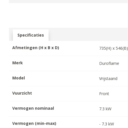
Specificaties
Afmetingen (H x B x D)
735
(H) x
546
(B
Merk
Duroflame
Model
Vrijstaand
Vuurzicht
Front
Vermogen nominaal
7.3
kW
Vermogen (min-max)
-
7.3
kW