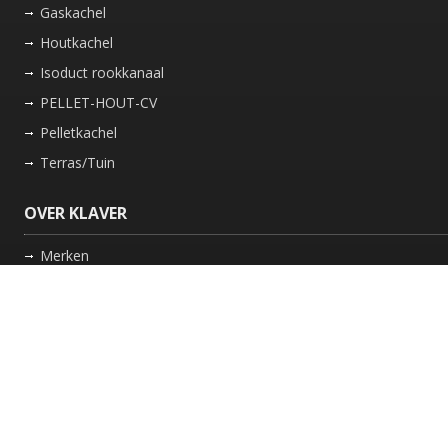
Gaskachel
Houtkachel
Isoduct rookkanaal
PELLET-HOUT-CV
Pelletkachel
Terras/Tuin
OVER KLAVER
Merken
Nieuws
Bedrijf
Werkwijze
Onderhoud gaskachel
Schoorsteen laten vegen in Friesland
GARANTIE