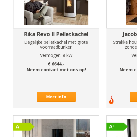
Rika Revo II Pelletkachel
Jacob
Degelijke pelletkachel met grote
Strakke hou
voorraadbunker.
zonder
Vermogen:
8
kW
Ve
€
6644
,-
Neem contact met ons op!
Neem c
Meer info