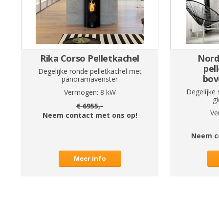
Rika Corso Pelletkachel
Nordi
pel
Degelijke ronde pelletkachel met
bov
panoramavenster
Degelijke 
Vermogen:
8
kW
gi
€
6955
,-
Ve
Neem contact met ons op!
Neem c
Meer info