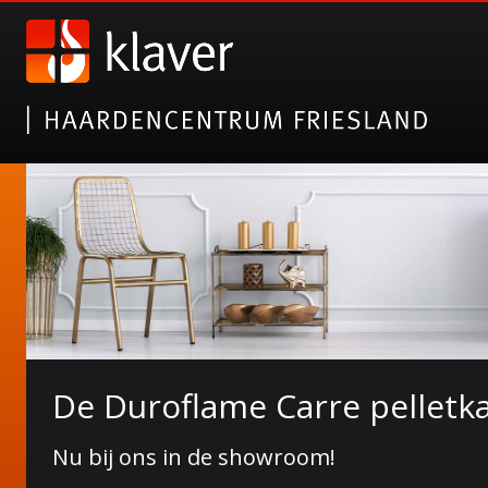
NORDICFIRE FINN SPEKSTE
De Duroflame Carre pelletk
Wat Finn u ervan?
Nu bij ons in de showroom!