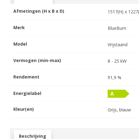
Afmetingen (H x B x D)
1517
(H) x
1227
Merk
BlueBurn
Model
Vrijstaand
Vermogen (min-max)
8
-
25
kW
Rendement
91,9
%
Energielabel
Kleur(en)
Grijs, blauw
Beschrijving