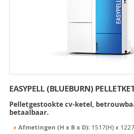
EASYPELL (BLUEBURN) PELLETKE
Pelletgestookte cv-ketel, betrouwba
betaalbaar.
Afmetingen (H x B x D):
1517
(H) x
122