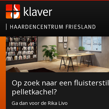
Op zoek naar een fluisterstil
NORDICFIRE FINN SPEKSTE
De Duroflame Carre pelletk
pelletkachel?
Wat Finn u ervan?
Nu bij ons in de showroom!
Ga dan voor de Rika Livo