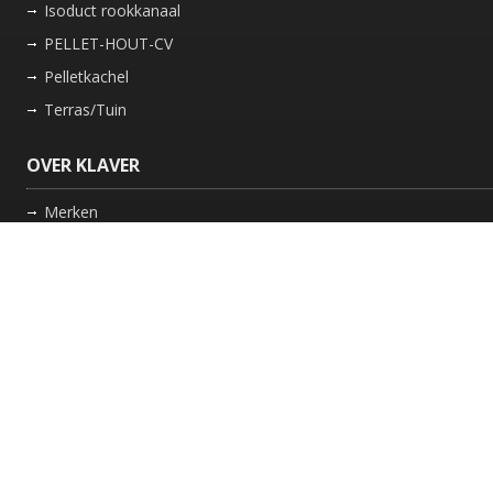
Isoduct rookkanaal
PELLET-HOUT-CV
Pelletkachel
Terras/Tuin
OVER KLAVER
Merken
Nieuws
Bedrijf
Werkwijze
Onderhoud gaskachel
Schoorsteen laten vegen in Friesland
GARANTIE
Review Policy