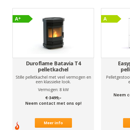
Duroflame Batavia T4
Easy
pelletkachel
pel
Stille pelletkachel met veel vermogen en
Pelletgestoo
een klassieke look.
Vermogen:
8
kW
Neem c
€
3499
,-
Neem contact met ons op!
Meer info