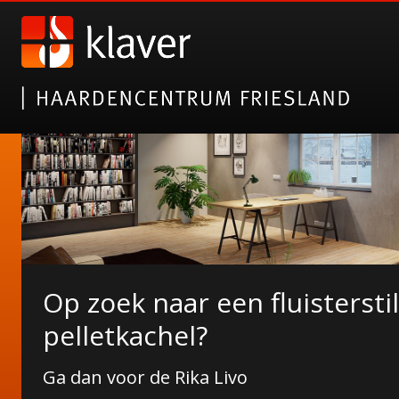
Op zoek naar een fluisterstil
NORDICFIRE FINN SPEKSTE
pelletkachel?
Wat Finn u ervan?
Ga dan voor de Rika Livo