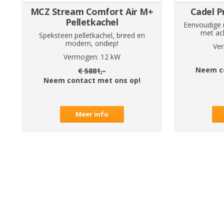
MCZ Stream Comfort Air M+
Cadel P
Pelletkachel
Eenvoudige r
met ac
Speksteen pelletkachel, breed en
modern, ondiep!
Ve
Vermogen:
12
kW
Neem c
€
5881
,-
Neem contact met ons op!
Meer info