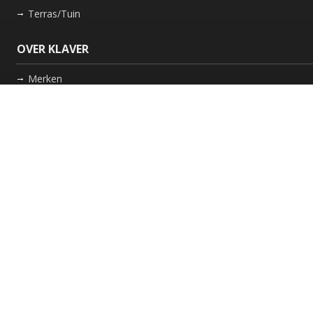
Terras/Tuin
OVER KLAVER
Merken
Nieuws
Bedrijf
Werkwijze
Onderhoud gaskachel
Schoorsteen laten vegen in Friesland
GARANTIE
Review Policy
VOLG ONS
Facebook