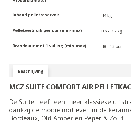
Afvoerdiameter
Inhoud pelletreservoir
44
kg
Pelletverbruik per uur (min-max)
0.6
-
2.2
kg
Brandduur met 1 vulling (min-max)
48
-
13
uur
Beschrijving
MCZ SUITE COMFORT AIR PELLETKA
De Suite heeft een meer klassieke uitstr
dankzij de mooie motieven in de keramie
Bordeaux, Old Amber en Peper & Zout.