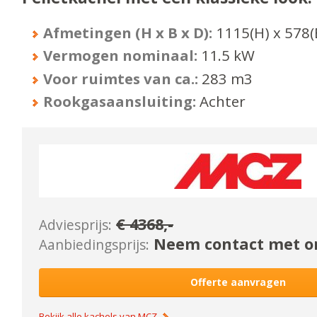
Afmetingen (H x B x D):
1115
(H) x
578
(
Vermogen nominaal:
11.5
kW
Voor ruimtes van ca.:
283
m3
Rookgasaansluiting:
Achter
€
4368
,-
Adviesprijs:
Neem contact met on
Aanbiedingsprijs:
Offerte aanvragen
Bekijk alle kachels van
MCZ