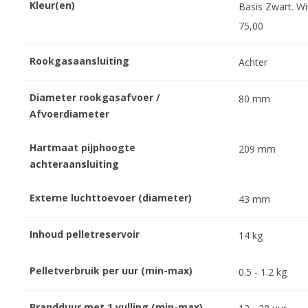
Kleur(en)
Basis Zwart. Wi
75,00
Rookgasaansluiting
Achter
Diameter rookgasafvoer /
80
mm
Afvoerdiameter
Hartmaat pijphoogte
209
mm
achteraansluiting
Externe luchttoevoer (diameter)
43
mm
Inhoud pelletreservoir
14
kg
Pelletverbruik per uur (min-max)
0.5
-
1.2
kg
Brandduur met 1 vulling (min-max)