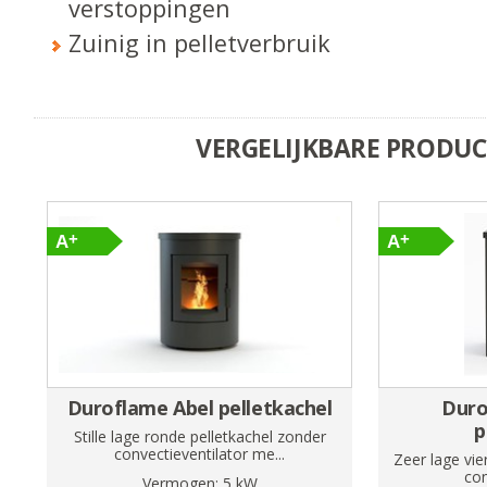
verstoppingen
Zuinig in pelletverbruik
VERGELIJKBARE PRODU
Duroflame Abel pelletkachel
Duro
p
Stille lage ronde pelletkachel zonder
convectieventilator me...
Zeer lage vie
con
Vermogen:
5
kW