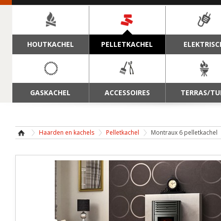
NAVIGATIE
HOUTKACHEL
PELLETKACHEL
ELEKTRISC
GASKACHEL
ACCESSOIRES
TERRAS/TU
Haarden en kachels
Pelletkachel
Montraux 6 pelletkachel