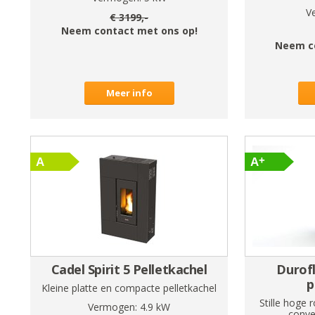
V
€
3199
,-
Neem contact met ons op!
Neem c
Meer info
Cadel Spirit 5 Pelletkachel
Durof
p
Kleine platte en compacte pelletkachel
Stille hoge 
Vermogen:
4.9
kW
convec