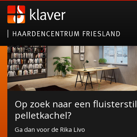
Op zoek naar een fluisterstil
NORDICFIRE FINN SPEKSTE
pelletkachel?
Wat Finn u ervan?
Ga dan voor de Rika Livo