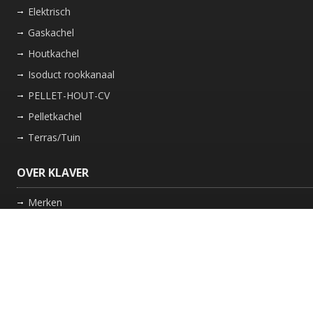
Elektrisch
Gaskachel
Houtkachel
Isoduct rookkanaal
PELLET-HOUT-CV
Pelletkachel
Terras/Tuin
OVER KLAVER
Merken
Nieuws
Bedrijf
Werkwijze
Onderhoud gaskachel
Schoorsteen laten vegen in Friesland