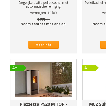
Degelijke platte pelletkachel met
Pelletkachel 
automatische reiniging.
Vermogen:
10
kW
Ve
€
7754
,-
Neem contact met ons op!
Neem c
Meer info
Piazzetta P920 M TOP -
MCZ Suit