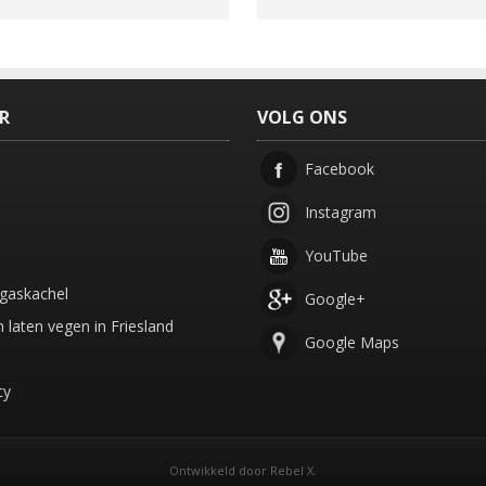
ER
VOLG ONS
Facebook
Instagram
YouTube
gaskachel
Google+
 laten vegen in Friesland
Google Maps
cy
Ontwikkeld door
Rebel X
.