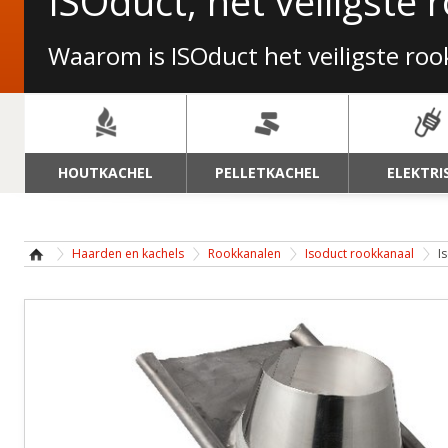
ISOduct, het veiligste
Waarom is ISOduct het veiligste ro
NAVIGATIE
HOUTKACHEL
PELLETKACHEL
ELEKTRI
Haarden en kachels
Rookkanalen
Isoduct rookkanaal
I