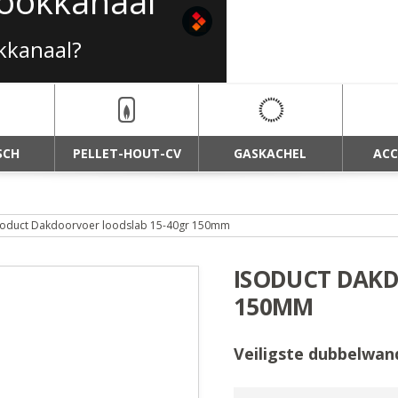
 rookkanaal
okkanaal?
SCH
PELLET-HOUT-CV
GASKACHEL
ACC
soduct Dakdoorvoer loodslab 15-40gr 150mm
ISODUCT DAK
150MM
Veiligste dubbelwan