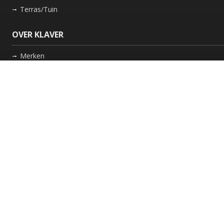
Terras/Tuin
OVER KLAVER
Merken
Nieuws
Bedrijf
Werkwijze
Onderhoud gaskachel
Schoorsteen laten vegen in Friesland
GARANTIE
Review Policy
VOLG ONS
Facebook