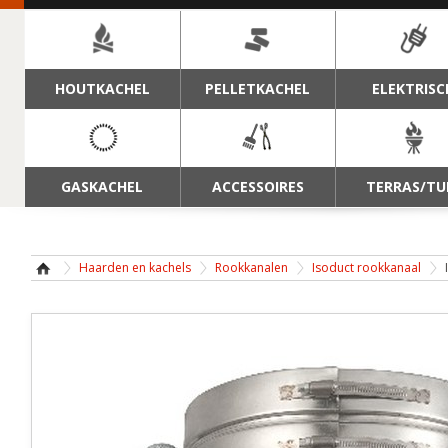
NAVIGATIE
HOUTKACHEL
PELLETKACHEL
ELEKTRISC
GASKACHEL
ACCESSOIRES
TERRAS/TU
Haarden en kachels
Rookkanalen
Isoduct rookkanaal