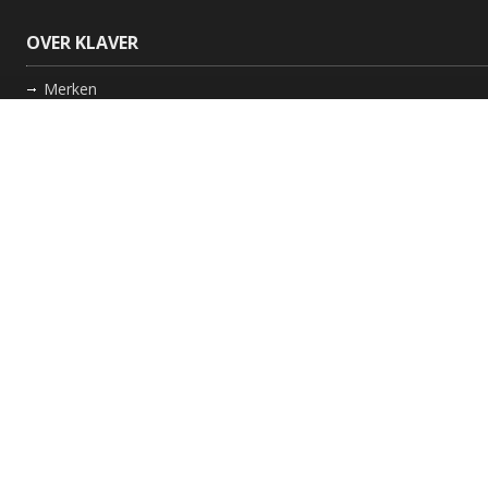
OVER KLAVER
Merken
Nieuws
Bedrijf
Werkwijze
Onderhoud gaskachel
Schoorsteen laten vegen in Friesland
GARANTIE
Review Policy
VOLG ONS
Facebook
Instagram