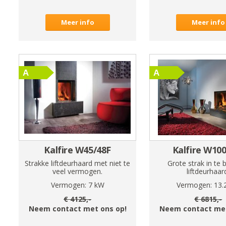
Meer info
Meer info
Kalfire W45/48F
Kalfire W10
Strakke liftdeurhaard met niet te
Grote strak in te
veel vermogen.
liftdeurhaar
Vermogen:
7
kW
Vermogen:
13.
€
4125
,-
€
6815
,-
Neem contact met ons op!
Neem contact met