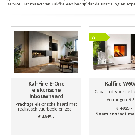
service. Het maakt van Kal-fire een bedrijf dat de uitstraling en e
Kal-Fire E-One
Kalfire W60
elektrische
Capaciteit voor de h
inbouwhaard
Vermogen:
9.8
Prachtige elektrische haard met
€
4825
,-
realistisch vuurbeeld en zee...
Neem contact met
€
4815
,-