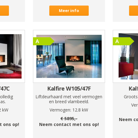
Meer info
/47C
Kalfire W105/47F
Kal
lledig
Liftdeurhaard met veel vermogen
Groots 
as.
en breed vlambeeld.
Ve
2
kW
Vermogen:
12.8
kW
€
5895
,-
Neem co
 ons op!
Neem contact met ons op!