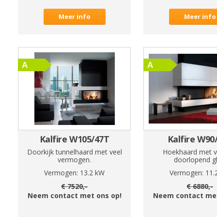
Meer info
Meer info
Kalfire W105/47T
Kalfire W90
Doorkijk tunnelhaard met veel
Hoekhaard met vo
vermogen.
doorlopend gl
Vermogen:
13.2
kW
Vermogen:
11.
€
7520
,-
€
6880
,-
Neem contact met ons op!
Neem contact met