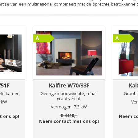
xpertise van een multinational combineert met de oprechte betrokkenheid
/51F
Kalfire W70/33F
Kal
ele kamer,
Geringe inbouwdiepte, maar
Groots 
groots zicht.
kW
Ve
Vermogen:
7.3
kW
€
4410
,-
 ons op!
Neem co
Neem contact met ons op!