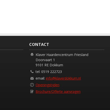
CONTACT
Klaver Haardencentrum Friesland
Doorvaart 1
9101 RE Dokkum
tel: 0519 222723
email:
info@klaverdokkum.nl
Openingstijden
Brochure/Offerte aanvragen