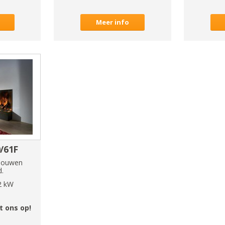
Meer info
0/61F
 bouwen
d.
2
kW
 ons op!