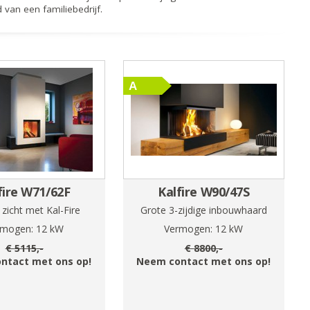
 van een familiebedrijf.
fire W71/62F
Kalfire W90/47S
zicht met Kal-Fire
Grote 3-zijdige inbouwhaard
rmogen:
12
kW
Vermogen:
12
kW
€
5115
,-
€
8800
,-
ntact met ons op!
Neem contact met ons op!