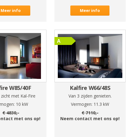
Meer info
Meer info
fire W85/40F
Kalfire W66/48S
zicht met Kal-Fire
Van 3 zijden genieten.
rmogen:
10
kW
Vermogen:
11.3
kW
€
4830
,-
€
7110
,-
ntact met ons op!
Neem contact met ons op!