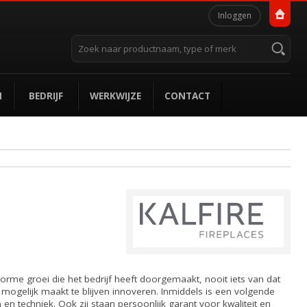
Persoonlijke
Inloggen
hulpmiddelen
Zoek
Geavanceerd
zoeken...
N
BEDRIJF
WERKWIJZE
CONTACT
orme groei die het bedrijf heeft doorgemaakt, nooit iets van dat
t mogelijk maakt te blijven innoveren. Inmiddels is een volgende
n techniek. Ook zij staan persoonlijk garant voor kwaliteit en