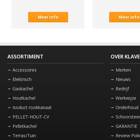
Meer info
Meer info
ASSORTIMENT
OVER KLAV
Accessoires
Merken
Elektrisch
Nieuws
Gaskachel
Bedrijf
Houtkachel
Werkwijze
Isoduct rookkanaal
Onderhoud 
PELLET-HOUT-CV
Schoorsteen
Pelletkachel
GARANTIE
Terras/Tuin
Review Poli