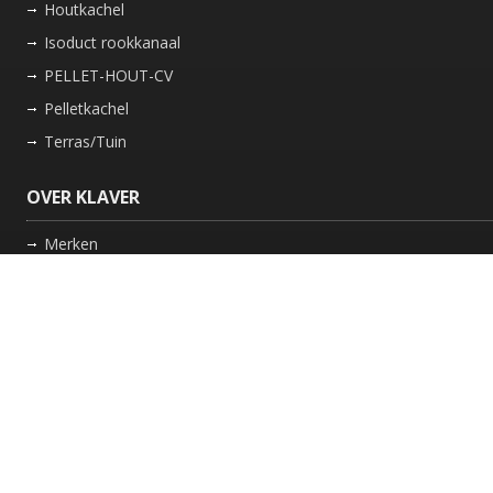
Houtkachel
Isoduct rookkanaal
PELLET-HOUT-CV
Pelletkachel
Terras/Tuin
OVER KLAVER
Merken
Nieuws
Bedrijf
Werkwijze
Onderhoud gaskachel
Schoorsteen laten vegen in Friesland
GARANTIE
Review Policy