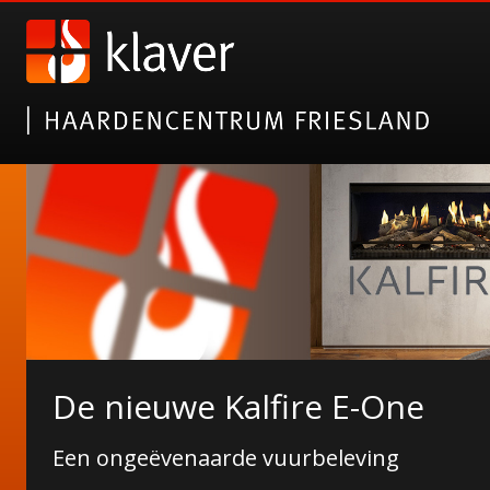
Gazco elektrische haarden
De nieuwe Kalfire E-One
Alsof het echt is!
Een ongeëvenaarde vuurbeleving