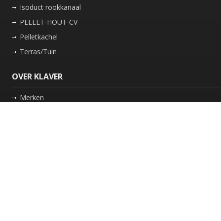
Isoduct rookkanaal
PELLET-HOUT-CV
Pelletkachel
Terras/Tuin
OVER KLAVER
Merken
Nieuws
Bedrijf
Werkwijze
Onderhoud gaskachel
Schoorsteen laten vegen in Friesland
GARANTIE
Review Policy