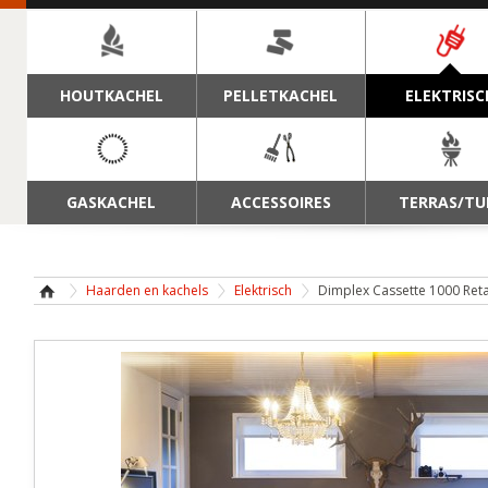
NAVIGATIE
HOUTKACHEL
PELLETKACHEL
ELEKTRISC
GASKACHEL
ACCESSOIRES
TERRAS/TU
Haarden en kachels
Elektrisch
Dimplex Cassette 1000 Reta