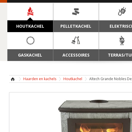
NAVIGATIE
HOUTKACHEL
PELLETKACHEL
ELEKTRISC
GASKACHEL
ACCESSOIRES
TERRAS/TU
Haarden en kachels
Houtkachel
Altech Grande Nobles D