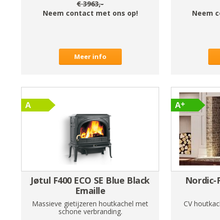
€
3963
,-
Neem contact met ons op!
Neem c
Meer info
Jøtul F400 ECO SE Blue Black
Nordic-
Emaille
Massieve gietijzeren houtkachel met
CV houtkac
schone verbranding.