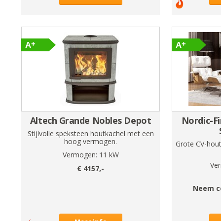
Altech Grande Nobles Depot
Nordic-F
Stijlvolle speksteen houtkachel met een
hoog vermogen.
Grote CV-hou
Vermogen:
11
kW
Ve
€
4157
,-
Neem c