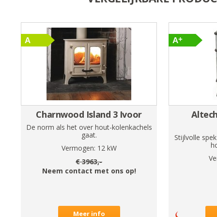
Charnwood Island 3 Ivoor
Altec
De norm als het over hout-kolenkachels
gaat.
Stijlvolle sp
h
Vermogen:
12
kW
Ve
€
3963
,-
Neem contact met ons op!
Meer info