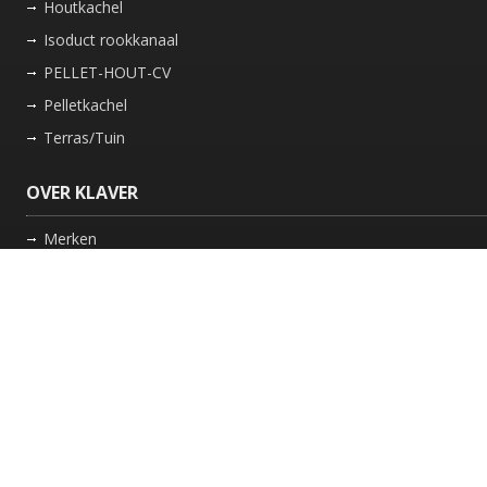
Houtkachel
Isoduct rookkanaal
PELLET-HOUT-CV
Pelletkachel
Terras/Tuin
OVER KLAVER
Merken
Nieuws
Bedrijf
Werkwijze
Onderhoud gaskachel
Schoorsteen laten vegen in Friesland
GARANTIE
Review Policy