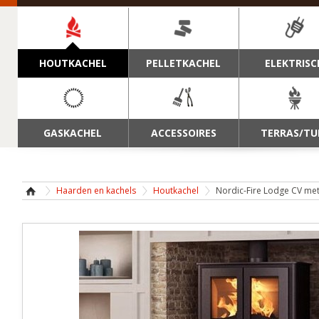
NAVIGATIE
HOUTKACHEL
PELLETKACHEL
ELEKTRISC
GASKACHEL
ACCESSOIRES
TERRAS/TU
Haarden en kachels
Houtkachel
Nordic-Fire Lodge CV me