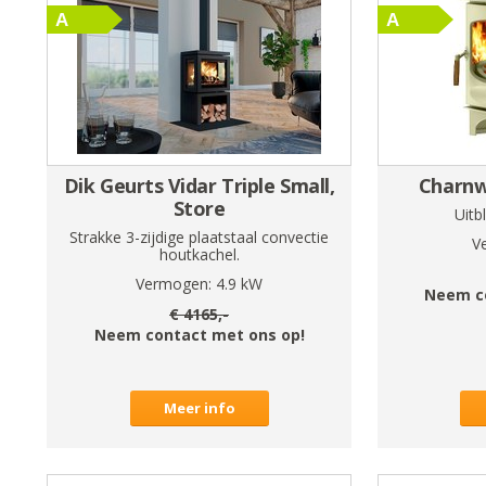
Dik Geurts Vidar Triple Small,
Charnw
Store
Uitb
Strakke 3-zijdige plaatstaal convectie
V
houtkachel.
Vermogen:
4.9
kW
Neem c
€
4165
,-
Neem contact met ons op!
Meer info