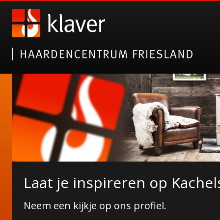
Nieuwe collectie tuinhaarde
Laat je inspireren op Kachel
Janco de Jong!
Neem een kijkje op ons profiel.