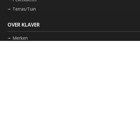
Terras/Tuin
OVER KLAVER
Merken
Nieuws
Bedrijf
Werkwijze
Onderhoud gaskachel
Schoorsteen laten vegen in Friesland
GARANTIE
Review Policy
VOLG ONS
Facebook