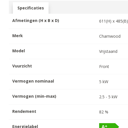
Specificaties
Afmetingen (H x B x D)
611
(H) x
485
(B
Merk
Charnwood
Model
Vrijstaand
Vuurzicht
Front
Vermogen nominaal
5
kW
Vermogen (min-max)
2.5
-
5
kW
Rendement
82
%
Energielabel