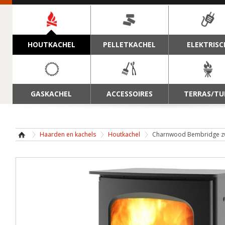
NAVIGATIE
HOUTKACHEL
PELLETKACHEL
ELEKTRISC
GASKACHEL
ACCESSOIRES
TERRAS/TU
Haarden en kachels
Houtkachel
Charnwood Bembridge z