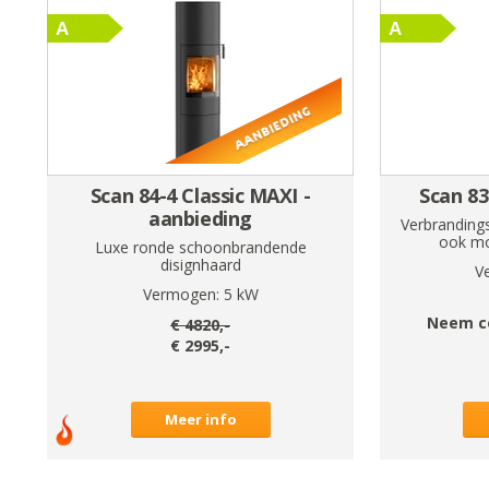
Scan 84-4 Classic MAXI -
Scan 83
aanbieding
Verbranding
ook moo
Luxe ronde schoonbrandende
disignhaard
V
Vermogen:
5
kW
Neem c
€
4820
,-
€
2995
,-
Meer info