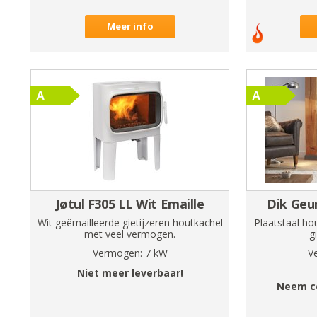
Meer info
Jøtul F305 LL Wit Emaille
Dik Geur
Wit geëmailleerde gietijzeren houtkachel
Plaatstaal ho
met veel vermogen.
g
Vermogen:
7
kW
V
Niet meer leverbaar!
Neem c