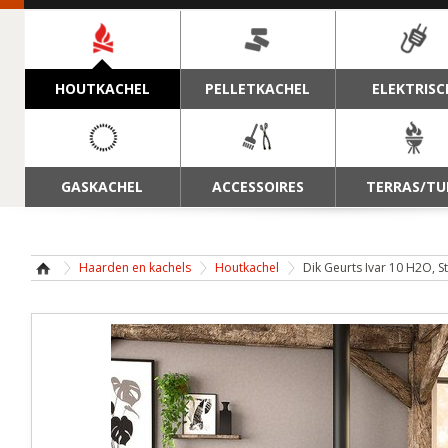
NAVIGATIE
HOUTKACHEL
PELLETKACHEL
ELEKTRISC
GASKACHEL
ACCESSOIRES
TERRAS/TU
Haarden en kachels
Houtkachel
Dik Geurts Ivar 10 H2O, S