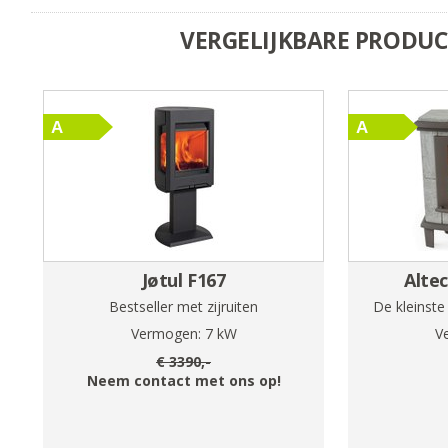
VERGELIJKBARE PRODU
Jøtul F167
Alte
Bestseller met zijruiten
De kleinste
Vermogen:
7
kW
V
€
3390
,-
Neem contact met ons op!