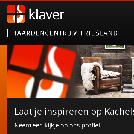
Nieuwe collectie tuinhaarde
Laat je inspireren op Kachel
Janco de Jong!
Neem een kijkje op ons profiel.