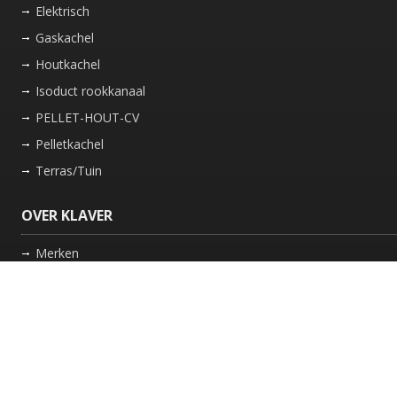
Elektrisch
Gaskachel
Houtkachel
Isoduct rookkanaal
PELLET-HOUT-CV
Pelletkachel
Terras/Tuin
OVER KLAVER
Merken
Nieuws
Bedrijf
Werkwijze
Onderhoud gaskachel
Schoorsteen laten vegen in Friesland