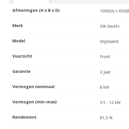
Afmetingen (H x B x D)
1000
(H) x
650
(
Merk
Dik Geurts
Model
Vrijstaand
Vuurzicht
Front
Garantie
2
jaar
Vermogen nominaal
8
kW
Vermogen (min-max)
5.5
-
12
kW
Rendement
81,5
%