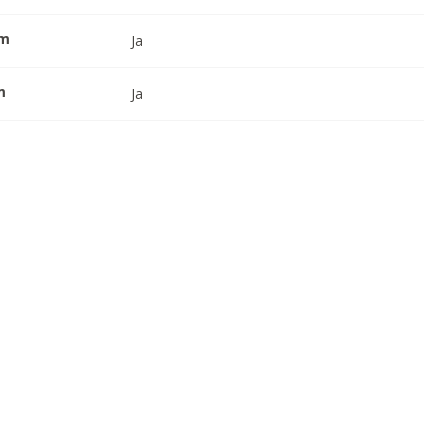
em
Ja
m
Ja