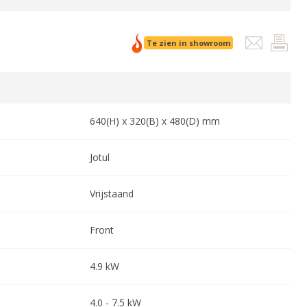
Te zien in showroom
640
(H) x
320
(B) x
480
(D) mm
Jotul
Vrijstaand
Front
4.9
kW
4.0
-
7.5
kW