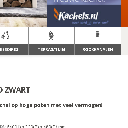
ESSOIRES
TERRAS/TUIN
ROOKKANALEN
CO ZWART
kachel op hoge poten met veel vermogen!
D):
640
(H) x
320
(B) x
480
(D) mm