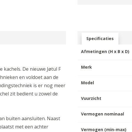
Specificaties
Afmetingen (H x B x D)
Merk
e kachels. De nieuwe Jøtul F
chnieken en voldoet aan de
Model
ndingstechniek is er nog meer
hel zit bedient u zowel de
Vuurzicht
Vermogen nominaal
an buiten aansluiten. Naast
plaatst met een achter
Vermogen (min-max)