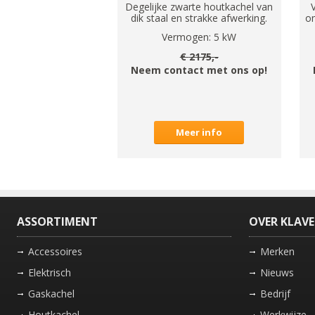
Degelijke zwarte houtkachel van
dik staal en strakke afwerking.
om
Vermogen:
5
kW
€
2175
,-
Neem contact met ons op!
Meer info
ASSORTIMENT
OVER KLAV
Accessoires
Merken
Elektrisch
Nieuws
Gaskachel
Bedrijf
Houtkachel
Werkwijze