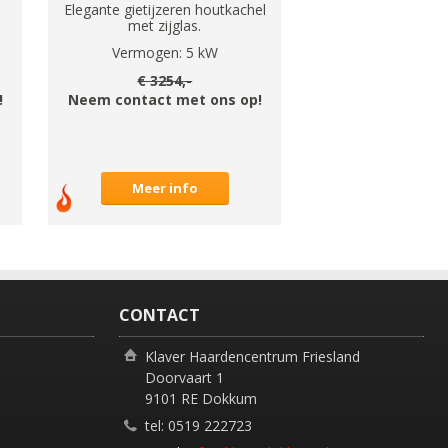
Elegante gietijzeren houtkachel
met zijglas.
Vermogen:
5
kW
€
3254
,-
!
Neem contact met ons op!
Meer info
CONTACT
Klaver Haardencentrum Friesland
Doorvaart 1
9101 RE Dokkum
tel: 0519 222723