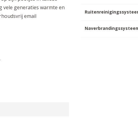
g vele generaties warmte en
Ruitenreinigingssyste
erhoudsvrij email
Naverbrandingssystee
"