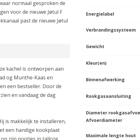
k waar normaal gesproken de
ngen voor de nieuwe Jøtul F
Energielabel
kkanaal past de nieuwe Jøtul
Verbrandingssysteem
Gewicht
Kleur(en)
Deze kachel is ontworpen aan
stad og Munthe-Kaas en
Binnenafwerking
ren een bestseller. Door de
erzien en vandaag de dag
Rookgasaansluiting
Diameter rookgasafvoe
Afvoerdiameter
j is makkelijk te installeren,
et een handige kookplaat
Maximale lengte hout
op zijn pootjes in talloze