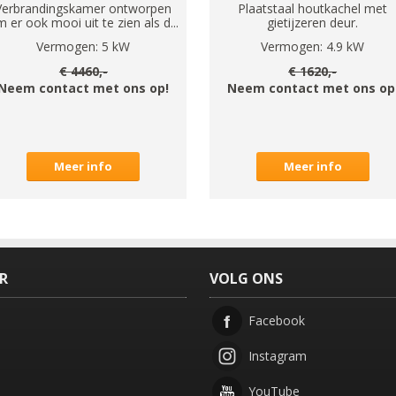
Verbrandingskamer ontworpen
Plaatstaal houtkachel met
 er ook mooi uit te zien als d...
gietijzeren deur.
Vermogen:
5
kW
Vermogen:
4.9
kW
€
4460
,-
€
1620
,-
Neem contact met ons op!
Neem contact met ons op
Meer info
Meer info
ER
VOLG ONS
Facebook
Instagram
YouTube