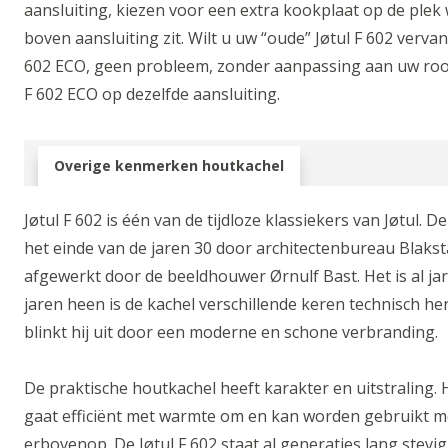
aansluiting, kiezen voor een extra kookplaat op de ple
boven aansluiting zit. Wilt u uw “oude” Jøtul F 602 verva
602 ECO, geen probleem, zonder aanpassing aan uw roo
F 602 ECO op dezelfde aansluiting.
Overige kenmerken houtkachel
Jøtul F 602 is één van de tijdloze klassiekers van Jøtul. 
het einde van de jaren 30 door architectenbureau Blak
afgewerkt door de beeldhouwer Ørnulf Bast. Het is al ja
jaren heen is de kachel verschillende keren technisch h
blinkt hij uit door een moderne en schone verbranding.
De praktische houtkachel heeft karakter en uitstraling. Hi
gaat efficiënt met warmte om en kan worden gebruikt m
erbovenop. De Jøtul F 602 staat al generaties lang stevig 