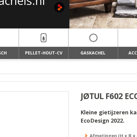
achels.nl
haarden van
SCH
PELLET-HOUT-CV
GASKACHEL
ACC
JØTUL F602 E
Kleine gietijzeren 
EcoDesign 2022.
Afmetingen (H x B x 