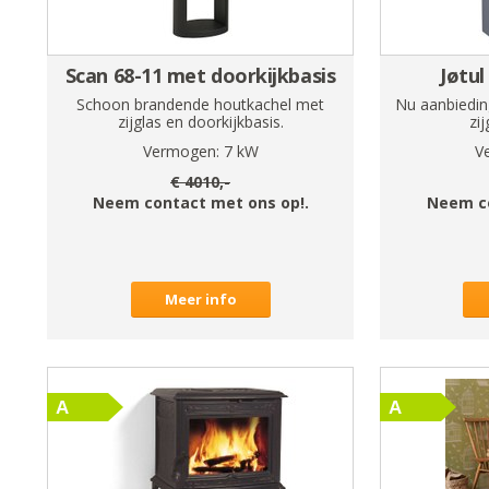
Scan 68-11 met doorkijkbasis
Jøtul
Schoon brandende houtkachel met
Nu aanbiedin
zijglas en doorkijkbasis.
zi
Vermogen:
7
kW
V
€
4010
,-
Neem contact met ons op!.
Neem c
Meer info