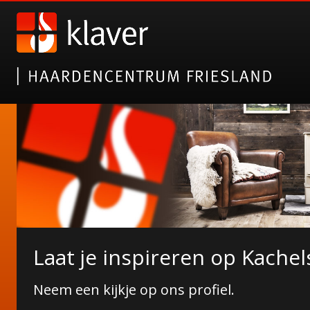
Nieuwe collectie tuinhaarde
Laat je inspireren op Kachel
Janco de Jong!
Neem een kijkje op ons profiel.