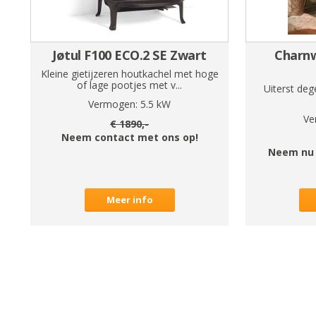
Jøtul F100 ECO.2 SE Zwart
Charn
Kleine gietijzeren houtkachel met hoge
of lage pootjes met v...
Uiterst deg
Vermogen:
5.5
kW
Ve
€
1890
,-
Neem contact met ons op!
Neem nu 
Meer info