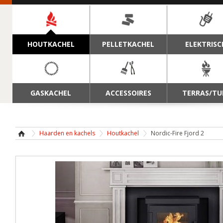
NAVIGATIE
HOUTKACHEL
PELLETKACHEL
ELEKTRISC
GASKACHEL
ACCESSOIRES
TERRAS/TU
Haarden en kachels
Houtkachel
Nordic-Fire Fjord 2