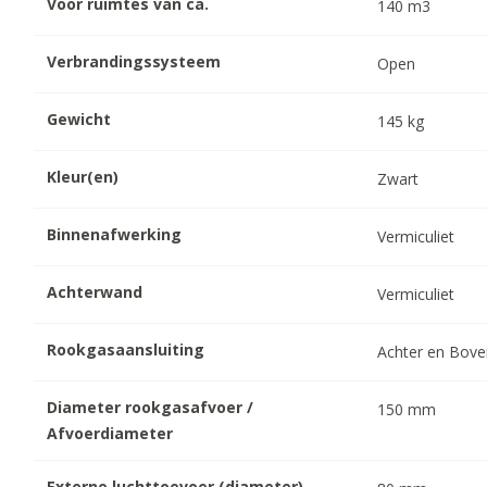
Voor ruimtes van ca.
140
m3
Verbrandingssysteem
Open
Gewicht
145
kg
Kleur(en)
Zwart
Binnenafwerking
Vermiculiet
Achterwand
Vermiculiet
Rookgasaansluiting
Achter en Bov
Diameter rookgasafvoer /
150
mm
Afvoerdiameter
Externe luchttoevoer (diameter)