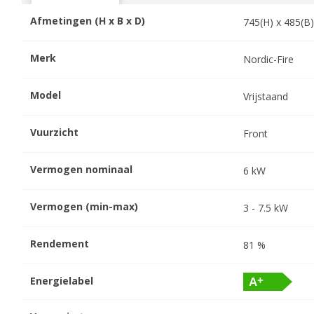
Afmetingen (H x B x D)
745
(H) x
485
(B
Merk
Nordic-Fire
Model
Vrijstaand
Vuurzicht
Front
Vermogen nominaal
6
kW
Vermogen (min-max)
3
-
7.5
kW
Rendement
81
%
Energielabel