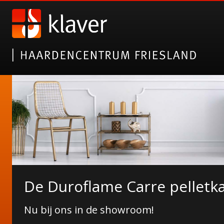
NORDICFIRE FINN SPEKSTE
De Duroflame Carre pelletk
Wat Finn u ervan?
Nu bij ons in de showroom!