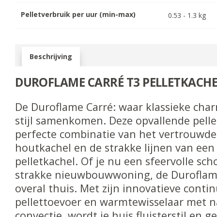
Pelletverbruik per uur (min-max)
0.53
-
1.3
kg
Beschrijving
DUROFLAME CARRÉ T3 PELLETKACHE
De Duroflame Carré: waar klassieke char
stijl samenkomen. Deze opvallende pelle
perfecte combinatie van het vertrouwde
houtkachel en de strakke lijnen van ee
pelletkachel. Of je nu een sfeervolle sc
strakke nieuwbouwwoning, de Duroflame
overal thuis. Met zijn innovatieve conti
pellettoevoer en warmtewisselaar met n
convectie, wordt je huis fluisterstil en g