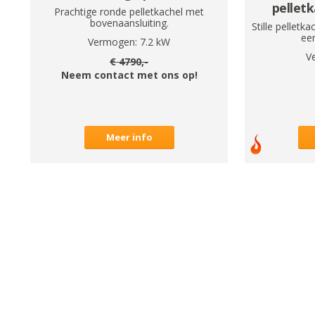
pellet
Prachtige ronde pelletkachel met
bovenaansluiting.
Stille pellet
een
Vermogen:
7.2
kW
V
€
4790
,-
Neem contact met ons op!
Meer info