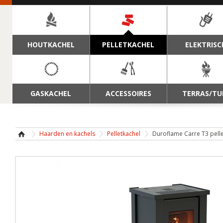
NAVIGATIE
HOUTKACHEL
PELLETKACHEL
ELEKTRISC
GASKACHEL
ACCESSOIRES
TERRAS/TU
Haarden en kachels
Pelletkachel
Duroflame Carre T3 pell