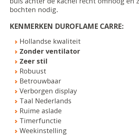
buis achter de kachel recht omhoog en z
bochten nodig.
KENMERKEN DUROFLAME CARRE:
Hollandse kwaliteit
Zonder ventilator
Zeer stil
Robuust
Betrouwbaar
Verborgen display
Taal Nederlands
Ruime aslade
Timerfunctie
Weekinstelling