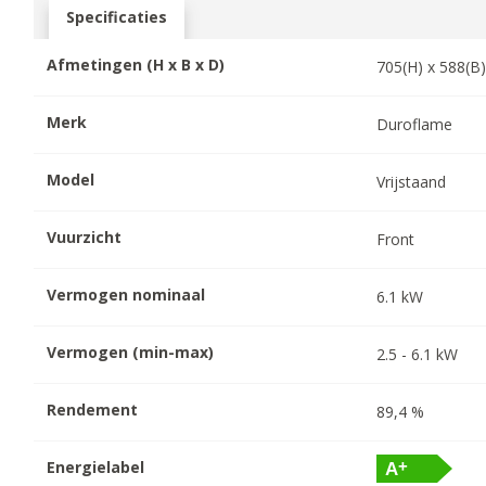
Specificaties
Afmetingen (H x B x D)
705
(H) x
588
(B
Merk
Duroflame
Model
Vrijstaand
Vuurzicht
Front
Vermogen nominaal
6.1
kW
Vermogen (min-max)
2.5
-
6.1
kW
Rendement
89,4
%
Energielabel