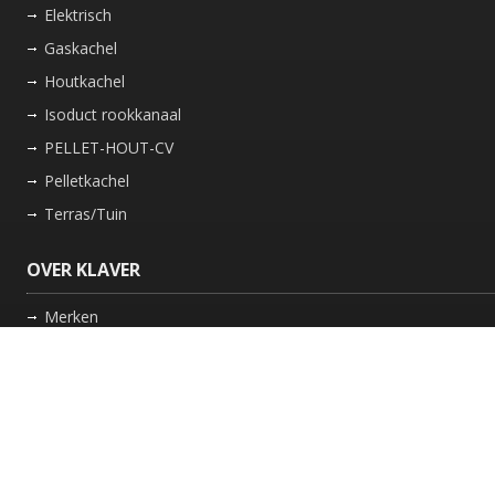
Elektrisch
Gaskachel
Houtkachel
Isoduct rookkanaal
PELLET-HOUT-CV
Pelletkachel
Terras/Tuin
OVER KLAVER
Merken
Nieuws
Bedrijf
Werkwijze
Onderhoud gaskachel
Schoorsteen laten vegen in Friesland