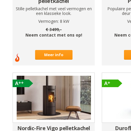
pelletkachel
P
Stille pelletkachel met veel vermogen en
Populaire pe
een klassieke look.
deur 
Vermogen:
8
kW
V
€
3499
,-
Neem contact met ons op!
Neem c
Meer info
Nordic-Fire Vigo pelletkachel
Durof