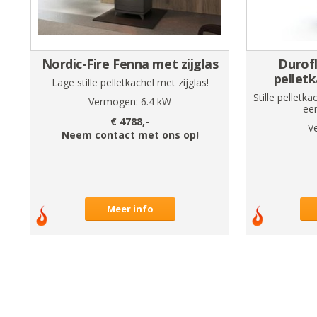
Nordic-Fire Fenna met zijglas
Durof
pellet
Lage stille pelletkachel met zijglas!
Stille pellet
Vermogen:
6.4
kW
een
€
4788
,-
V
Neem contact met ons op!
Meer info