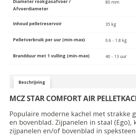
Diameter rookgasafvoer /
80
mm
Afvoerdiameter
Inhoud pelletreservoir
35
kg
Pelletverbruik per uur (min-max)
0.6
-
1.8
kg
Brandduur met 1 vulling (min-max)
40
-
13
uur
Beschrijving
MCZ STAR COMFORT AIR PELLETKAC
Populaire moderne kachel met strakke g
en bovenblad. Zijpanelen in staal (Ego), 
zijpanelen en/of bovenblad in speksteen 