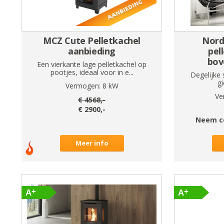
MCZ Cute Pelletkachel
Nordi
aanbieding
pel
bov
Een vierkante lage pelletkachel op
pootjes, ideaal voor in e...
Degelijke 
gi
Vermogen:
8
kW
Ve
€
4568
,-
€
2900
,-
Neem c
Meer info