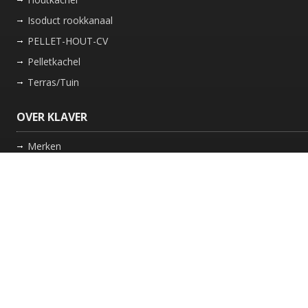
Isoduct rookkanaal
PELLET-HOUT-CV
Pelletkachel
Terras/Tuin
OVER KLAVER
Merken
Nieuws
Bedrijf
Werkwijze
Onderhoud gaskachel
Schoorsteen laten vegen in Friesland
GARANTIE
Review Policy