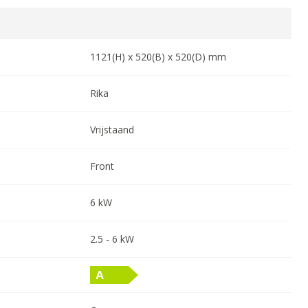
1121
(H) x
520
(B) x
520
(D) mm
Rika
Vrijstaand
Front
6
kW
2.5
-
6
kW