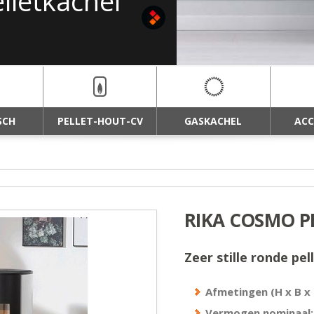
EKSTEEN
lletkachel
SCH
PELLET-HOUT-CV
GASKACHEL
ACC
RIKA COSMO P
Zeer stille ronde pel
Afmetingen (H x B x 
Vermogen nominaal: