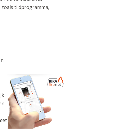
, zoals tijdprogramma,
en
jk
en
met