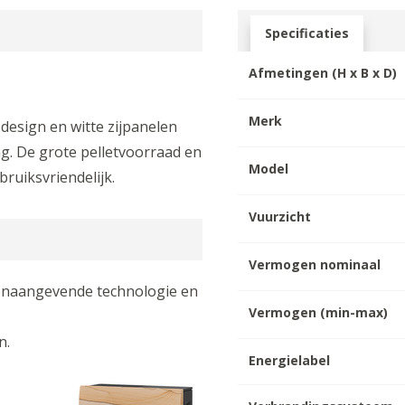
Specificaties
Afmetingen (H x B x D)
Merk
design en witte zijpanelen
ng. De grote pelletvoorraad en
Model
ruiksvriendelijk.
Vuurzicht
Vermogen nominaal
toonaangevende technologie en
Vermogen (min-max)
en.
Energielabel