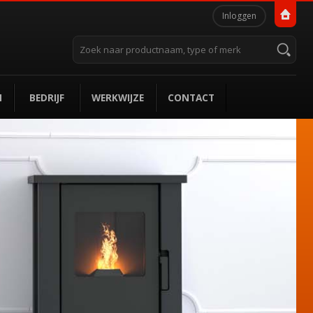
Persoonlijke
Inloggen
hulpmiddelen
Zoek
Geavanceerd
zoeken...
N
BEDRIJF
WERKWIJZE
CONTACT