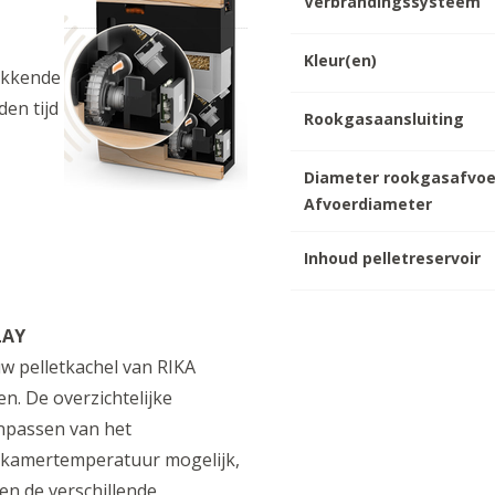
Verbrandingssysteem
Kleur(en)
tikkende
den tijd
Rookgasaansluiting
Diameter rookgasafvoe
Afvoerdiameter
Inhoud pelletreservoir
LAY
w pelletkachel van RIKA
en. De overzichtelijke
npassen van het
kamertemperatuur mogelijk,
en de verschillende