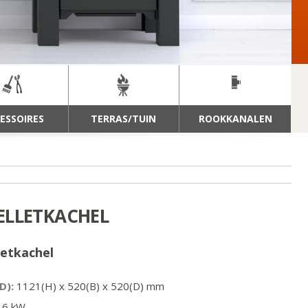
ESSOIRES
TERRAS/TUIN
ROOKKANALEN
ELLETKACHEL
letkachel
D):
1121
(H) x
520
(B) x
520
(D) mm
6
kW