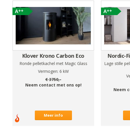
Klover Krono Carbon Eco
Nordic-F
Ronde pelletkachel met Magic Glass
Lage stille pe
Vermogen:
6
kW
V
€
3750
,-
Neem contact met ons op!
Neem c
Meer info