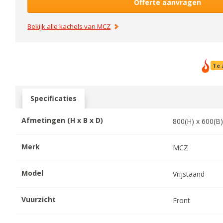
Offerte aanvragen
Bekijk alle kachels van
MCZ
Te 
Specificaties
Afmetingen (H x B x D)
800
(H) x
600
(B
Merk
MCZ
Model
Vrijstaand
Vuurzicht
Front