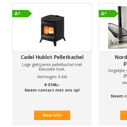
Cadel Hublot Pelletkachel
Nordi
p
Lage gietijzeren pelletkachel met
klassieke look.
Degelijke 
gi
Vermogen:
6
kW
Ve
€
3745
,-
Neem contact met ons op!
Neem c
Meer info