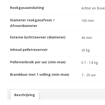
Rookgasaansluiting
Achter en Bov
Diameter rookgasafvoer /
100
mm
Afvoerdiameter
Externe luchttoevoer (diameter)
40
mm
Inhoud pelletreservoir
20
kg
Pelletverbruik per uur (min-max)
0.7
-
1.8
kg
Brandduur met 1 vulling (min-max)
7
-
20
uur
Beschrijving