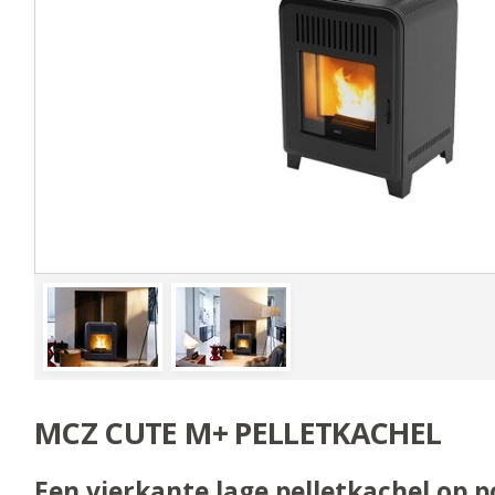
MCZ CUTE M+ PELLETKACHEL
Een vierkante lage pelletkachel op po