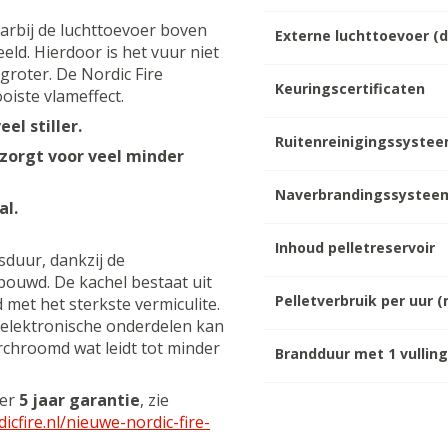
arbij de luchttoevoer boven
Externe luchttoevoer (
eld. Hierdoor is het vuur niet
groter. De Nordic Fire
Keuringscertificaten
oiste vlameffect.
el stiller.
Ruitenreinigingssyste
 zorgt voor veel minder
Naverbrandingssystee
al.
Inhoud pelletreservoir
sduur, dankzij de
bouwd. De kachel bestaat uit
Pelletverbruik per uur 
 met het sterkste vermiculite.
e elektronische onderdelen kan
erchroomd wat leidt tot minder
Brandduur met 1 vullin
der
5 jaar garantie
, zie
dicfire.nl/nieuwe-nordic-fire-