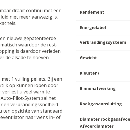
, maar draait continu met een
Rendement
luid niet meer aanwezig is.
kachels.
Energielabel
n een nieuwe gepatenteerde
Verbrandingssysteem
omatisch waardoor de rest-
opping is daardoor verleden
der de alsade te hoeven
Gewicht
Kleur(en)
et 1 vulling pellets. Bij een
aktijk op kunnen lopen door
Binnenafwerking
 verliest u veel warmte
 Auto-Pilot-System zal het
Rookgasaansluiting
er en verbrandingssnelheid
 ten opzichte van standaard
ieventilator naar wens in- of
Diameter rookgasafvoe
Afvoerdiameter