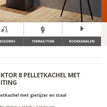
ESSOIRES
TERRAS/TUIN
ROOKKANALEN
IKTOR 8 PELLETKACHEL MET
ITING
letkachel met gietijzer en staal
D):
960
(H) x
483
(B) x
545
(D) mm