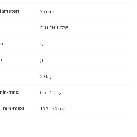
diameter)
35
mm
DIN EN 14785
em
Ja
m
Ja
20
kg
(min-max)
0.5
-
1.4
kg
g (min-max)
13.3
-
40
uur