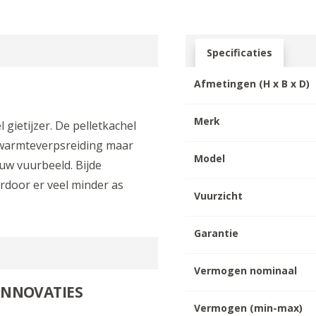
Specificaties
Afmetingen (H x B x D)
Merk
 gietijzer. De pelletkachel
l warmteverpsreiding maar
Model
uw vuurbeeld. Bijde
door er veel minder as
Vuurzicht
Garantie
Vermogen nominaal
 INNOVATIES
Vermogen (min-max)