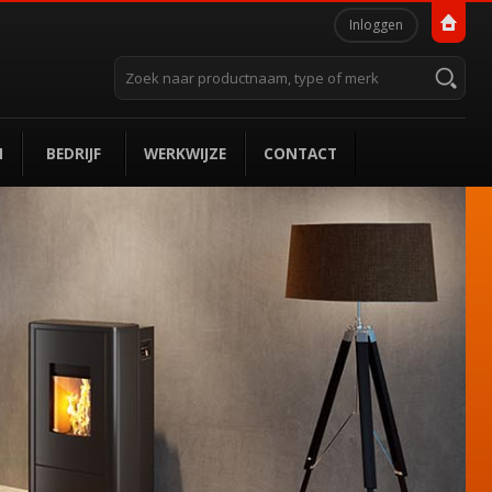
Persoonlijke
Inloggen
hulpmiddelen
Zoek
Geavanceerd
zoeken...
N
BEDRIJF
WERKWIJZE
CONTACT