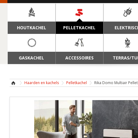
NAVIGATIE
HOUTKACHEL
PELLETKACHEL
ELEKTRISC
GASKACHEL
ACCESSOIRES
TERRAS/TU
Haarden en kachels
Pelletkachel
Rika Domo Multiair Pelle