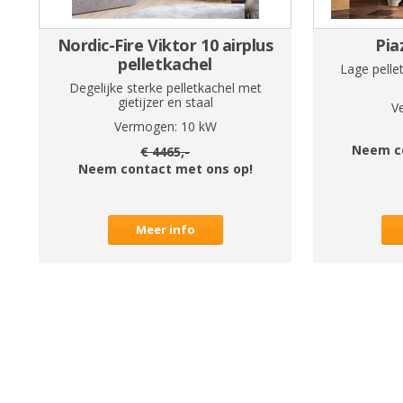
Nordic-Fire Viktor 10 airplus
Pia
pelletkachel
Lage pelle
Degelijke sterke pelletkachel met
gietijzer en staal
V
Vermogen:
10
kW
Neem c
€
4465
,-
Neem contact met ons op!
Meer info