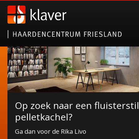
Op zoek naar een fluisterstil
NORDICFIRE FINN SPEKSTE
De Duroflame Carre pelletk
pelletkachel?
Wat Finn u ervan?
Nu bij ons in de showroom!
Ga dan voor de Rika Livo