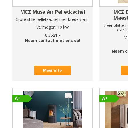
MCZ Musa Air Pelletkachel
MCZ D
Maest
Grote stille pelletkachel met brede vlam!
Zeer platte 
Vermogen:
10
kW
extra
€
3521
,-
V
Neem contact met ons op!
Neem c
Meer info