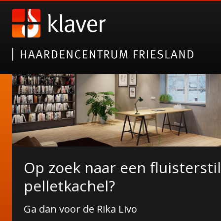
Op zoek naar een fluisterstil
NORDICFIRE FINN SPEKSTE
De Duroflame Carre pelletk
pelletkachel?
Wat Finn u ervan?
Nu bij ons in de showroom!
Ga dan voor de Rika Livo