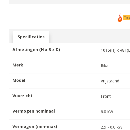
Te 
Specificaties
Afmetingen (H x B x D)
1015
(H) x
481
(
Merk
Rika
Model
Vrijstaand
Vuurzicht
Front
Vermogen nominaal
6.0
kW
Vermogen (min-max)
2.5
-
6.0
kW