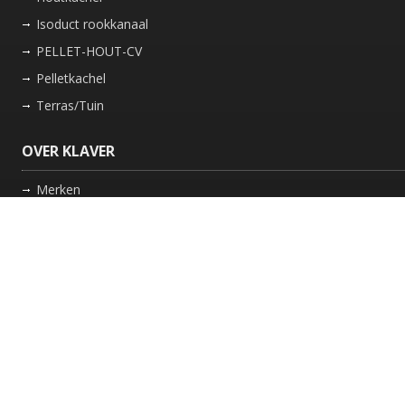
Isoduct rookkanaal
PELLET-HOUT-CV
Pelletkachel
Terras/Tuin
OVER KLAVER
Merken
Nieuws
Bedrijf
Werkwijze
Onderhoud gaskachel
Schoorsteen laten vegen in Friesland
GARANTIE
Review Policy