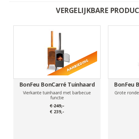
VERGELIJKBARE PRODU
BonFeu BonCarré Tuinhaard
BonFeu 
Vierkante tuinhaard met barbecue
Grote ronde
functie
€
249
,-
€
239
,-