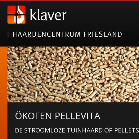
KAGGELS!
ÖKOFEN PELLEVITA
BUITENHAARDEN VAN HET FRIESE MERK 
DE STROOMLOZE TUINHAARD OP PELLETS
PIZZAOVEN!