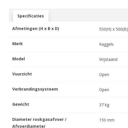
Specificaties
Afmetingen (H x B x D)
550
(H) x
500
(B
Merk
Kaggels
Model
Vrijstaand
Vuurzicht
Open
Verbrandingssysteem
Open
Gewicht
37
kg
Diameter rookgasafvoer /
150
mm
Afvoerdiameter