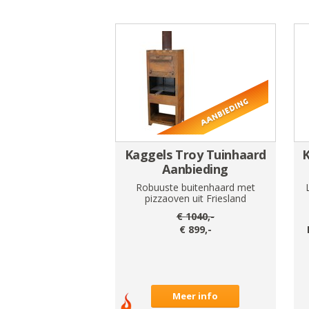
Kaggels Troy Tuinhaard
K
Aanbieding
Robuuste buitenhaard met
pizzaoven uit Friesland
€
1040
,-
€
899
,-
Meer info