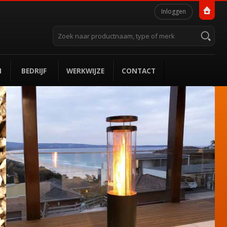
Persoonlijke
Inloggen
hulpmiddelen
Zoek
Geavanceerd
zoeken...
N
BEDRIJF
WERKWIJZE
CONTACT