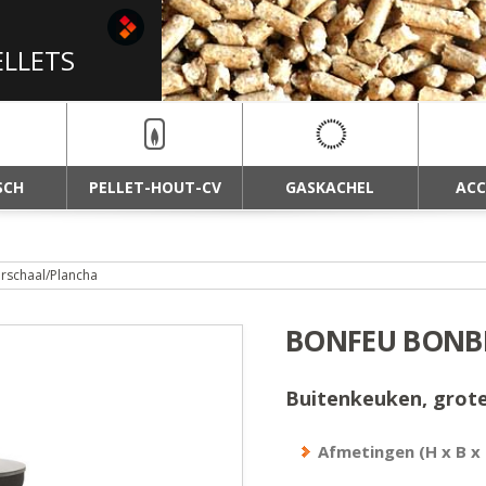
MERK KAGGELS MET
ELLETS
SCH
PELLET-HOUT-CV
GASKACHEL
ACC
rschaal/Plancha
BONFEU BONB
Buitenkeuken, grote
Afmetingen (H x B x 