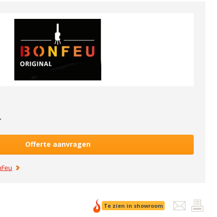
-
Offerte aanvragen
nFeu
Te zien in showroom