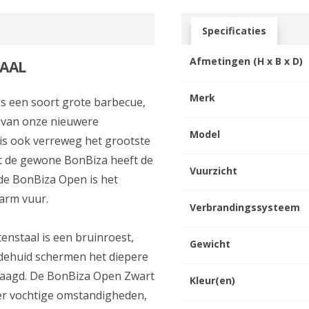
Specificaties
Afmetingen (H x B x D)
HAAL
Merk
s een soort grote barbecue,
 van onze nieuwere
Model
 is ook verreweg het grootste
tot de gewone BonBiza heeft de
Vuurzicht
de BonBiza Open is het
warm vuur.
Verbrandingssysteem
enstaal is een bruinroest,
Gewicht
idehuid schermen het diepere
traagd. De BonBiza Open Zwart
Kleur(en)
der vochtige omstandigheden,