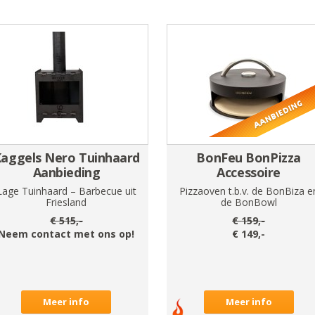
aggels Nero Tuinhaard
BonFeu BonPizza
Aanbieding
Accessoire
Lage Tuinhaard – Barbecue uit
Pizzaoven t.b.v. de BonBiza e
Friesland
de BonBowl
€
515
,-
€
159
,-
Neem contact met ons op!
€
149
,-
Meer info
Meer info