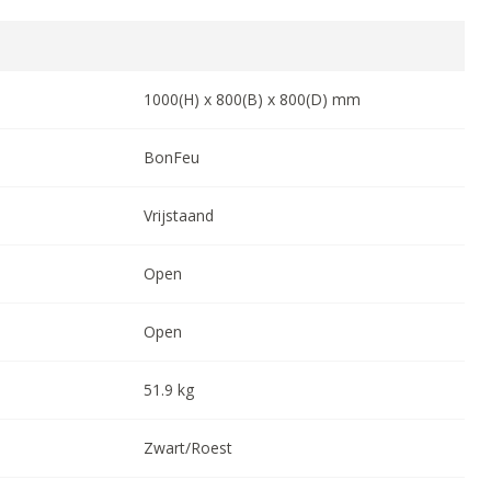
1000
(H) x
800
(B) x
800
(D) mm
BonFeu
Vrijstaand
Open
Open
51.9
kg
Zwart/Roest