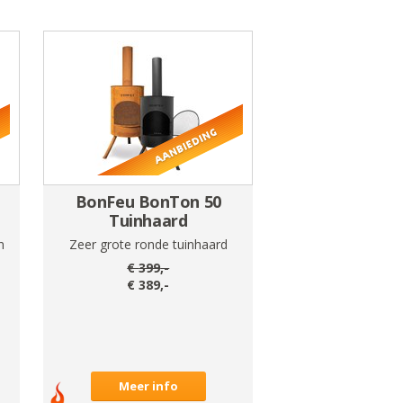
BonFeu BonTon 50
Tuinhaard
n
Zeer grote ronde tuinhaard
€
399
,-
€
389
,-
Meer info