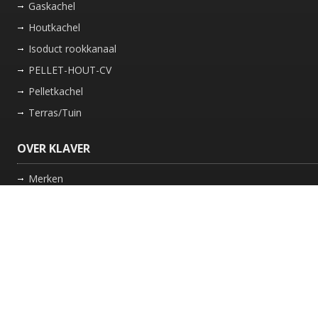
Gaskachel
Houtkachel
Isoduct rookkanaal
PELLET-HOUT-CV
Pelletkachel
Terras/Tuin
OVER KLAVER
Merken
Nieuws
Bedrijf
Werkwijze
Onderhoud gaskachel
Schoorsteen laten vegen in Friesland
GARANTIE