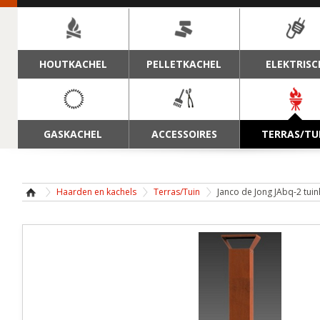
NAVIGATIE
HOUTKACHEL
PELLETKACHEL
ELEKTRISC
GASKACHEL
ACCESSOIRES
TERRAS/TU
Haarden en kachels
Terras/Tuin
Janco de Jong JAbq-2 tui