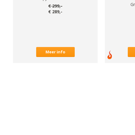
Gr
€
299
,-
€
289
,-
Meer info