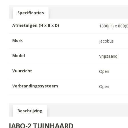
Specificaties
Afmetingen (H x B x D)
1300
(H) x
800
(
Merk
Jacobus
Model
Vrijstaand
Vuurzicht
Open
Verbrandingssysteem
Open
Beschrijving
JABQ-2 TUINHAARD