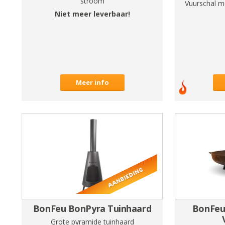
stroom
Vuurschal m
Niet meer leverbaar!
Meer info
BonFeu BonPyra Tuinhaard
BonFeu
Grote pyramide tuinhaard