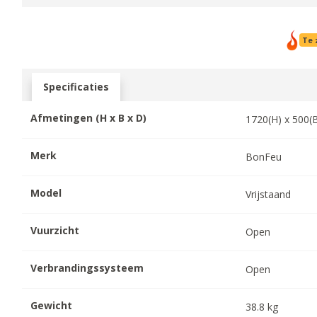
Te 
Specificaties
Afmetingen (H x B x D)
1720
(H) x
500
(
Merk
BonFeu
Model
Vrijstaand
Vuurzicht
Open
Verbrandingssysteem
Open
Gewicht
38.8
kg