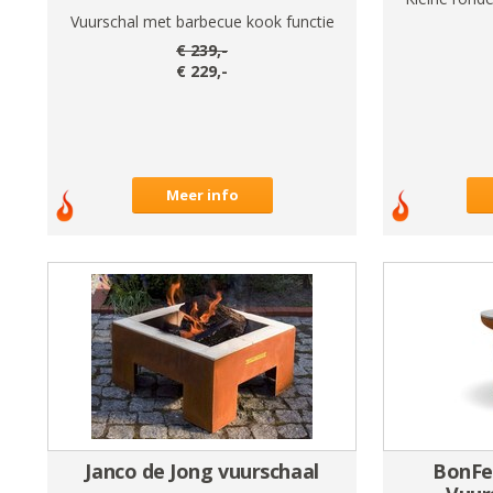
Vuurschal met barbecue kook functie
€
239
,-
€
229
,-
Meer info
Janco de Jong vuurschaal
BonFe