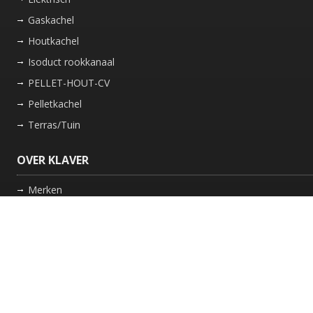
Gaskachel
Houtkachel
Isoduct rookkanaal
PELLET-HOUT-CV
Pelletkachel
Terras/Tuin
OVER KLAVER
Merken
Nieuws
Bedrijf
Werkwijze
Onderhoud gaskachel
Schoorsteen laten vegen in Friesland